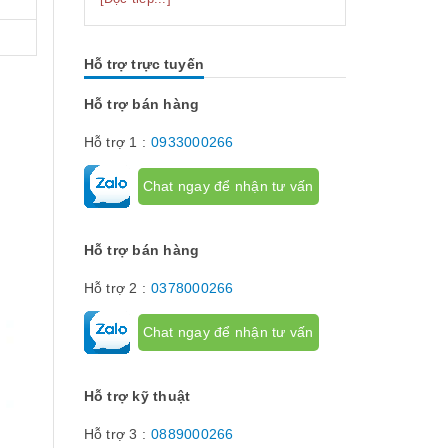
hơi thoát
dụng của quạt gió tủ điện? Hãy cùng
ược đục lỗ
chúng tôi tìm hiểu về công dụng cũng
 của tổ ong
như những ích lợi mà quạt gió tủ điện
thân thuộc
mang lại. Quạt gió tủ điện VÌ SAO
Hỗ trợ trực tuyến
PHẢI DÙ...
Hỗ trợ bán hàng
Hỗ trợ 1 :
0933000266
Chat ngay để nhận tư vấn
Hỗ trợ bán hàng
Hỗ trợ 2 :
0378000266
Chat ngay để nhận tư vấn
Hỗ trợ kỹ thuật
Hỗ trợ 3 :
0889000266