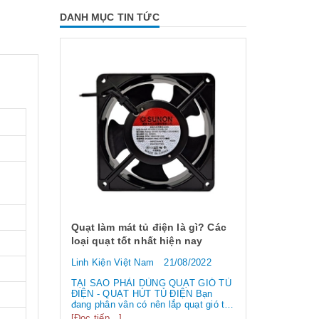
DANH MỤC TIN TỨC
ử dụng và
Quạt làm mát tủ điện là gì? Các
ư thế nào
loại quạt tốt nhất hiện nay
7/2022
Linh Kiện Việt Nam
21/08/2022
n dùng
TẠI SAO PHẢI DÙNG QUẠT GIÓ TỦ
ĐIỆN - QUẠT HÚT TỦ ĐIỆN Bạn
 nguồn
đang phân vân có nên lắp quạt gió tủ
g bắt nguồn
điện? Bạn chưa hiểu rõ công cụng
[Đọc tiếp...]