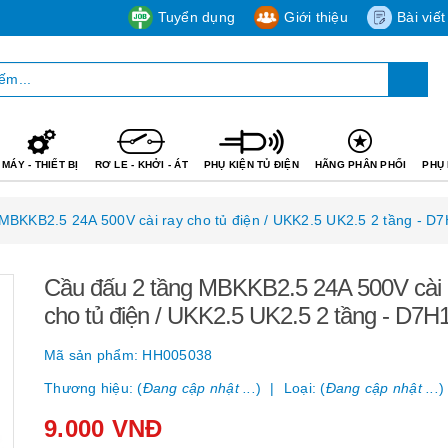
Tuyển dụng
Giới thiệu
Bài viết
MÁY - THIẾT BỊ
RƠ LE - KHỞI - ÁT
PHỤ KIỆN TỦ ĐIỆN
HÃNG PHÂN PHỐI
PHỤ 
MBKKB2.5 24A 500V cài ray cho tủ điện / UKK2.5 UK2.5 2 tầng - D
Cầu đấu 2 tầng MBKKB2.5 24A 500V cài 
cho tủ điện / UKK2.5 UK2.5 2 tầng - D7H
Mã sản phẩm:
HH005038
Thương hiệu: (
Đang cập nhật ...
)
Loại: (
Đang cập nhật ...
)
9.000 VNĐ