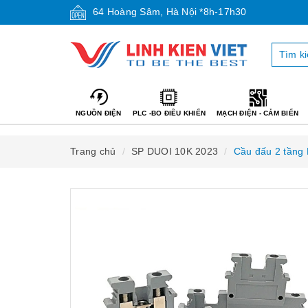
64 Hoàng Sâm, Hà Nội *8h-17h30
NGUỒN ĐIỆN
PLC -BO ĐIỀU KHIỂN
MẠCH ĐIỆN - CẢM BIẾN
Trang chủ
SP DUOI 10K 2023
Cầu đấu 2 tầng 