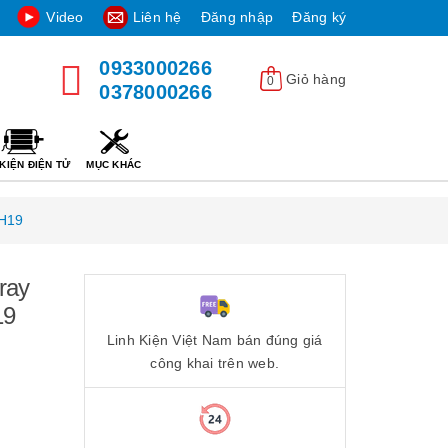
Video
Liên hệ
Đăng nhập
Đăng ký
0933000266
Giỏ hàng
0
0378000266
KIỆN ĐIỆN TỬ
MỤC KHÁC
7H19
ray
19
Linh Kiện Việt Nam bán đúng giá
công khai trên web.