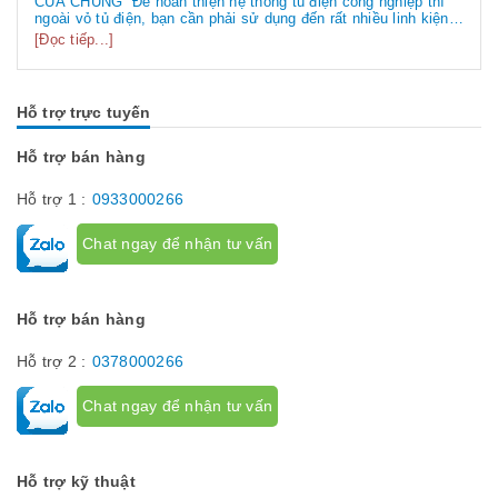
CỦA CHÚNG Để hoàn thiện hệ thống tủ điện công nghiệp thì
ngoài vỏ tủ điện, bạn cần phải sử dụng đến rất nhiều linh kiện
tủ điện công nghiệp khác nhau. Vậy các loại phụ kiện tủ điện
[Đọc tiếp...]
công nghiệp bao gồm những gì? Chúng có tác dụng như thế
nào hãy...
Hỗ trợ trực tuyến
Hỗ trợ bán hàng
Hỗ trợ 1 :
0933000266
Chat ngay để nhận tư vấn
Hỗ trợ bán hàng
Hỗ trợ 2 :
0378000266
Chat ngay để nhận tư vấn
Hỗ trợ kỹ thuật