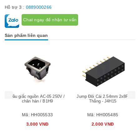
Hỗ trợ 3 :
0889000266
Chat ngay để nhận tư vấn
Sản phẩm liên quan
Mua hàng
Mua hàng
Mua
Đầu giắc nguồn AC-05 250V /
Jump Đôi Cái 2.54mm 2x8P
chân hàn / B1H9
Thẳng - J4H15
Mã:
HH005533
Mã:
HH005485
3.000 VNĐ
2.000 VNĐ