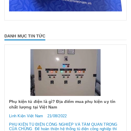
DANH MỤC TIN TỨC
Phụ kiện tủ điện là gì? Địa điểm mua phụ kiện uy tín
chất lượng tại Việt Nam
Linh Kiện Việt Nam
21/08/2022
PHỤ KIỆN TỦ ĐIỆN CÔNG NGHIỆP VÀ TẦM QUAN TRỌNG
CỦA CHÚNG Để hoàn thiện hệ thống tủ điện công nghiệp thì