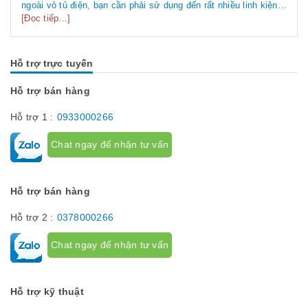
ngoài vỏ tủ điện, bạn cần phải sử dụng đến rất nhiều linh kiện
tủ điện công nghiệp khác nhau. Vậy các loại phụ kiện tủ điện
[Đọc tiếp...]
công nghiệp bao gồm những gì? Chúng có tác dụng như thế
nào hãy...
Hỗ trợ trực tuyến
Hỗ trợ bán hàng
Hỗ trợ 1 :
0933000266
Chat ngay để nhận tư vấn
Hỗ trợ bán hàng
Hỗ trợ 2 :
0378000266
Chat ngay để nhận tư vấn
Hỗ trợ kỹ thuật