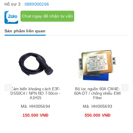
Hỗ trợ 3 :
0889000266
Chat ngay để nhận tư vấn
Sản phẩm liên quan
Mua hàng
Mua hàng
Mua
Cảm biến khoảng cách E3F-
Bộ lọc nguồn 60A CW4E-
DS50C4 / NPN NO 7-50cm -
60A-DT / chống nhiễu EMI
A1H15
Filter
Mã:
HH005694
Mã:
HH005693
150.000 VNĐ
550.000 VNĐ