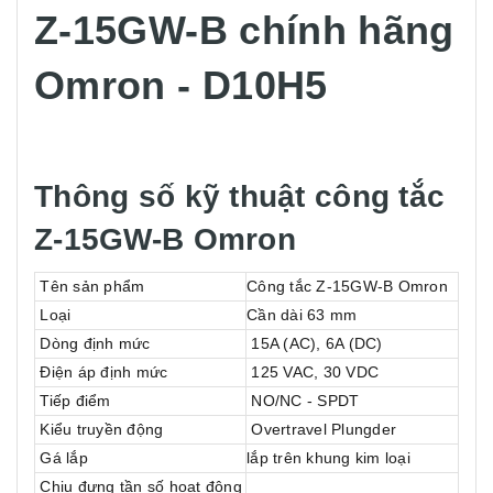
Z-15GW-B chính hãng
Omron - D10H5
Thông số kỹ thuật công tắc
Z-15GW-B Omron
Tên sản phẩm
Công tắc Z-15GW-B Omron
Loại
Cần dài 63 mm
Dòng định mức
15A (AC), 6A (DC)
Điện áp định mức
125 VAC, 30 VDC
Tiếp điểm
NO/NC - SPDT
Kiểu truyền động
Overtravel Plungder
Gá lắp
lắp trên khung kim loại
Chịu đựng tần số hoạt động