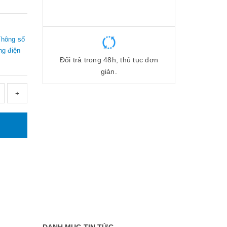
Thông số
ng điện
Đổi trả trong 48h, thủ tục đơn
giản.
+
DANH MỤC TIN TỨC