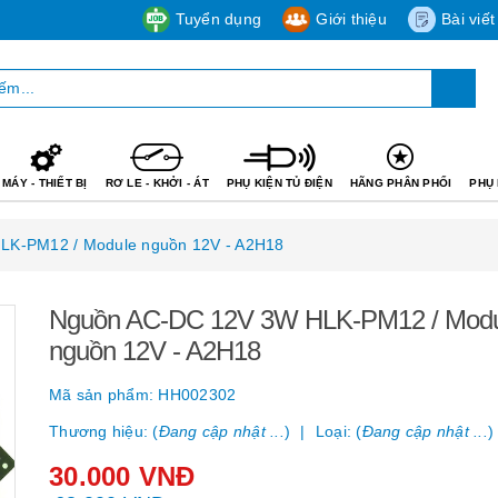
Tuyển dụng
Giới thiệu
Bài viết
MÁY - THIẾT BỊ
RƠ LE - KHỞI - ÁT
PHỤ KIỆN TỦ ĐIỆN
HÃNG PHÂN PHỐI
PHỤ 
LK-PM12 / Module nguồn 12V - A2H18
Nguồn AC-DC 12V 3W HLK-PM12 / Modu
nguồn 12V - A2H18
Mã sản phẩm:
HH002302
Thương hiệu: (
Đang cập nhật ...
)
Loại: (
Đang cập nhật ...
)
30.000 VNĐ