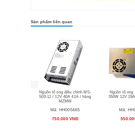
Sản phẩm liên quan
Mua hàng
Mua hàng
RS-150-12 /
Nguồn tổ ong điều chỉnh MS-
Nguồn tổ ong 
 12.5A
500-12 / 12V 40A 41A / hãng
350W 12V 29
MZMW
05684
Mã:
HH005665
Mã:
HH
 VNĐ
750.000 VNĐ
550.00