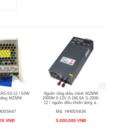
Mua hàng
Mua hàng
LRS-50-12 / 50W
Nguồn tổng điều chỉnh MZMW
Nguồn tủ điệ
 hãng MZMW
2000W 0-12V 0-166.6A S-2000-
cài ray / c
12 / nguồn điều khiển dòng áp
nguồn tổ o
166A hiệu suất cao cho máy
H005647
Mã:
HH005636
Mã:
laser, thẩm mỹ
000 VNĐ
3.000.000 VNĐ
240