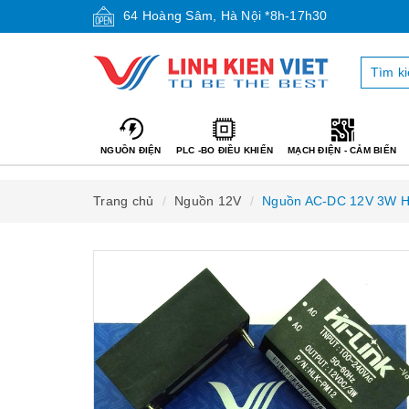
64 Hoàng Sâm, Hà Nội *8h-17h30
NGUỒN ĐIỆN
PLC -BO ĐIỀU KHIỂN
MẠCH ĐIỆN - CẢM BIẾN
Trang chủ
Nguồn 12V
Nguồn AC-DC 12V 3W H