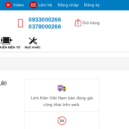
Video
Liên hệ
Đăng nhập
Đăng ký
0933000266
Giỏ hàng
0
0378000266
KIỆN ĐIỆN TỬ
MỤC KHÁC
le
Linh Kiện Việt Nam bán đúng giá
công khai trên web.