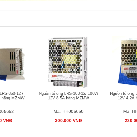
Mua hàng
Mua hàng
LRS-350-12 /
Nguồn tổ ong LRS-100-12/ 100W
Nguồn tổ ong 
A hãng MZMW
12V 8.5A hãng MZMW
12V 4.2A
005652
Mã:
HH005650
Mã:
H
0 VNĐ
300.000 VNĐ
220.