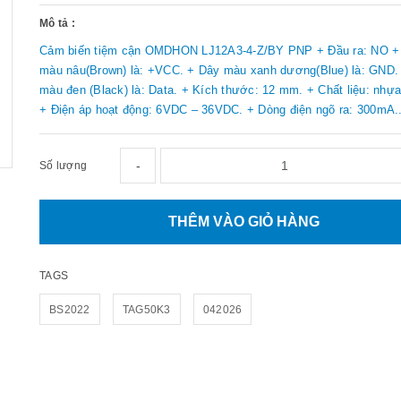
Mô tả :
Cảm biến tiệm cận OMDHON LJ12A3-4-Z/BY PNP + Đầu ra: NO +
màu nâu(Brown) là: +VCC. + Dây màu xanh dương(Blue) là: GND.
màu đen (Black) là: Data. + Kích thước: 12 mm. + Chất liệu: nhựa
+ Điện áp hoạt động: 6VDC – 36VDC. + Dòng điện ngõ ra: 300mA..
-
Số lượng
THÊM VÀO GIỎ HÀNG
TAGS
BS2022
TAG50K3
042026