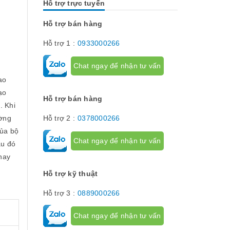
Hỗ trợ trực tuyến
Chúng có tác dụng như thế nào hãy...
về dòng thiết 
[Đọc tiếp...]
hành trình hay
hạn hành trình
Hỗ trợ bán hàng
để giới hạn hà
phận chuyển đ
Hỗ trợ 1 :
0933000266
cơ cấu...
Chat ngay để nhận tư vấn
ao
ạo
Hỗ trợ bán hàng
. Khi
ường
Hỗ trợ 2 :
0378000266
của bộ
Chat ngay để nhận tư vấn
au đó
 hay
Hỗ trợ kỹ thuật
Hỗ trợ 3 :
0889000266
0%.
Chat ngay để nhận tư vấn