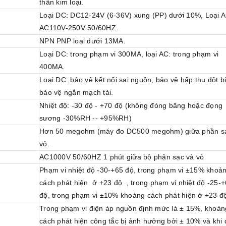
thân kim loại.
Loại DC: DC12-24V (6-36V) xung (PP) dưới 10%, Loại A
AC110V-250V 50/60HZ.
NPN PNP loại dưới 13MA.
Loại DC: trong phạm vi 300MA, loại AC: trong phạm vi
400MA.
Loại DC: bảo vệ kết nối sai nguồn, bảo vệ hấp thụ đột b
bảo vệ ngắn mạch tải.
Nhiệt độ: -30 độ - +70 độ (không đóng băng hoặc đọng
sương -30%RH -- +95%RH)
Hơn 50 megohm (máy đo DC500 megohm) giữa phần s
vỏ.
AC1000V 50/60HZ 1 phút giữa bộ phận sạc và vỏ
Phạm vi nhiệt độ -30-+65 độ, trong phạm vi ±15% khoả
cách phát hiện ở +23 độ , trong phạm vi nhiệt độ -25-
độ, trong phạm vi ±10% khoảng cách phát hiện ở +23 
Trong phạm vi điện áp nguồn định mức là ± 15%, khoản
cách phát hiện công tắc bị ảnh hưởng bởi ± 10% và khi 