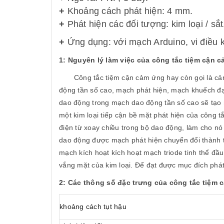
+
Khoảng cách phát hiện: 4 mm.
+
Phát hiện các đối tượng: kim loại / sắt
+
Ứng dụng: với mạch Arduino, vi điều k
1: Nguyên lý làm việc của công tắc tiệm cận 
Công tắc tiệm cận cảm ứng hay còn gọi là cảm 
động tần số cao, mạch phát hiện, mạch khuếch đạ
dao động trong mạch dao động tần số cao sẽ tạo r
một kim loại tiếp cận bề mặt phát hiện của công t
điện từ xoay chiều trong bộ dao động, làm cho nó 
dao động được mạch phát hiện chuyển đổi thành t
mạch kích hoạt kích hoạt mạch triode tinh thể đầu
vắng mặt của kim loại. Để đạt được mục đích phát 
2: Các thông số đặc trưng của công tắc tiệm 
khoảng cách tụt hậu