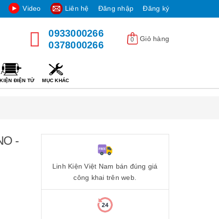
Video
Liên hệ
Đăng nhập
Đăng ký
0933000266
Giỏ hàng
0
0378000266
KIỆN ĐIỆN TỬ
MỤC KHÁC
NO -
Linh Kiện Việt Nam bán đúng giá
công khai trên web.