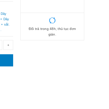
 Dây
 + Dây
 + sắt.
Đổi trả trong 48h, thủ tục đơn
.
giản.
+