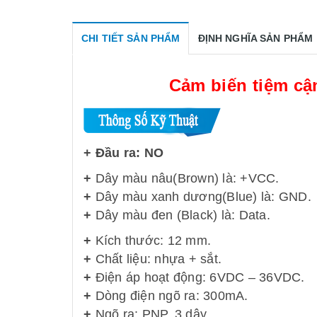
CHI TIẾT SẢN PHẨM
ĐỊNH NGHĨA SẢN PHẨM
Cảm biến tiệm c
+ Đầu ra: NO
+
Dây màu nâu(Brown) là: +VCC.
+
Dây màu xanh dương(Blue) là: GND.
+
Dây màu đen (Black) là: Data.
+
Kích thước: 12 mm.
+
Chất liệu: nhựa + sắt.
+
Điện áp hoạt động: 6VDC – 36VDC.
+
Dòng điện ngõ ra: 300mA.
+
Ngõ ra: PNP, 3 dây.