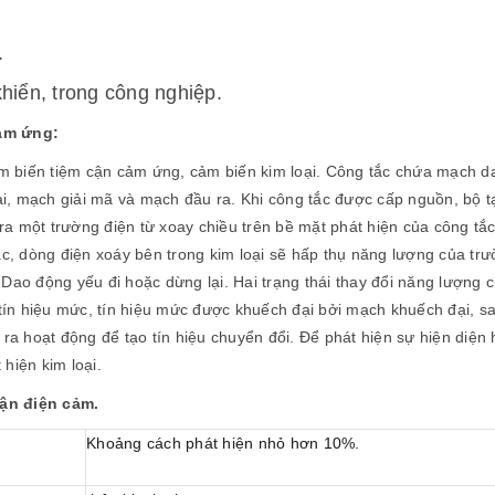
.
hiển, trong công nghiệp.
cảm ứng:
biến tiệm cận cảm ứng, cảm biến kim loại. Công tắc chứa mạch d
i, mạch giải mã và mạch đầu ra. Khi công tắc được cấp nguồn, bộ t
a một trường điện từ xoay chiều trên bề mặt phát hiện của công tắc
ắc, dòng điện xoáy bên trong kim loại sẽ hấp thụ năng lượng của tr
Dao động yếu đi hoặc dừng lại. Hai trạng thái thay đổi năng lượng 
ín hiệu mức, tín hiệu mức được khuếch đại bởi mạch khuếch đại, s
 ra hoạt động để tạo tín hiệu chuyển đổi. Để phát hiện sự hiện diện
hiện kim loại.
cận điện cảm.
Khoảng cách phát hiện nhỏ hơn 1