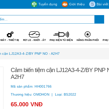
Tuyển dụng
Giới thiệu
Bài viết
MÁY - THIẾT BỊ
RƠ LE - KHỞI - ÁT
PHỤ KIỆN TỦ ĐIỆN
HÃNG PHÂN PHỐI
PHỤ 
m cận LJ12A3-4-Z/BY PNP NO - A2H7
Cảm biến tiệm cận LJ12A3-4-Z/BY PNP 
A2H7
Mã sản phẩm:
HH001766
Thương hiệu:
OMDHON
Loại:
BS2022
65.000 VNĐ