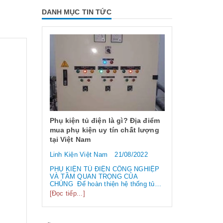
DANH MỤC TIN TỨC
 dụng và
 chống
Phụ kiện tủ điện là gì? Địa điểm
mua phụ kiện uy tín chất lượng
tại Việt Nam
6/2023
Linh Kiện Việt Nam
21/08/2022
ng và các
Công tắc hàn
 EMI
loại công tắ
PHỤ KIỆN TỦ ĐIỆN CÔNG NGHIỆP
 /
VÀ TẦM QUAN TRỌNG CỦA
biến nhất hi
điện từ” và
CHÚNG Để hoàn thiện hệ thống tủ
tần số
điện công nghiệp thì ngoài vỏ tủ điện,
Linh Kiện Việ
[Đọc tiếp...]
 liên tục.
bạn cần phải sử dụng đến rất nhiều
 làm hỏng
linh kiện tủ điện công nghiệp khác
Công tắc hành 
..
nhau. Vậy các loại phụ kiện tủ điện
thường lệ thì 
công nghiệp bao gồm những gì?
chính chúng t