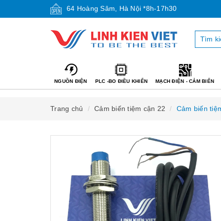
64 Hoàng Sâm, Hà Nội *8h-17h30
NGUỒN ĐIỆN
PLC -BO ĐIỀU KHIỂN
MẠCH ĐIỆN - CẢM BIẾN
Trang chủ
Cảm biến tiệm cận 22
Cảm biến tiệ