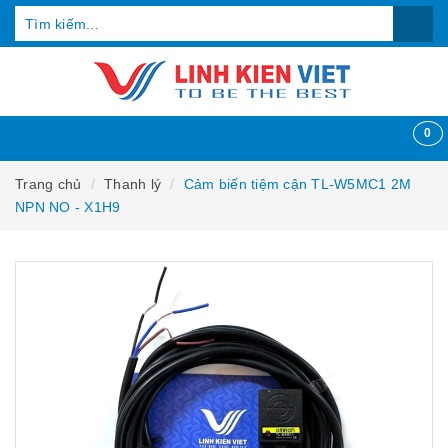
0
Trang chủ
Thanh lý
Cảm biến tiệm cận TL-W5MC1 2M
NPN NO - X1H9