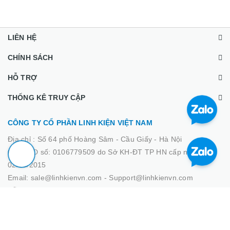
LIÊN HỆ
CHÍNH SÁCH
HỖ TRỢ
THỐNG KÊ TRUY CẬP
CÔNG TY CỔ PHẦN LINH KIỆN VIỆT NAM
Địa chỉ :
Số 64 phố Hoàng Sâm - Cầu Giấy - Hà Nội
GPĐKKD số: 0106779509 do Sở KH-ĐT TP HN cấp ngày
02/03/2015
Email: sale@linhkienvn.com - Support@linhkienvn.com
Hỗ trợ bán hàng: 0933.000.266 - 0378.000.266
Hỗ trợ kỹ thuật: 0889.000.266