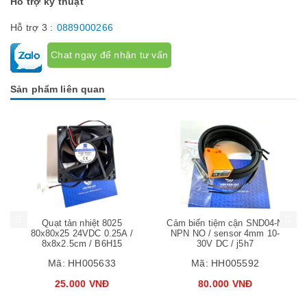
Hỗ trợ kỹ thuật
Hỗ trợ 3 :
0889000266
Chat ngay để nhận tư vấn
Sản phẩm liên quan
Mua hàng
Mua hàng
Mua
Quạt tản nhiệt 8025
Cảm biến tiệm cận SND04-N
80x80x25 24VDC 0.25A /
NPN NO / sensor 4mm 10-
8x8x2.5cm / B6H15
30V DC / j5h7
Mã:
HH005633
Mã:
HH005592
25.000 VNĐ
80.000 VNĐ