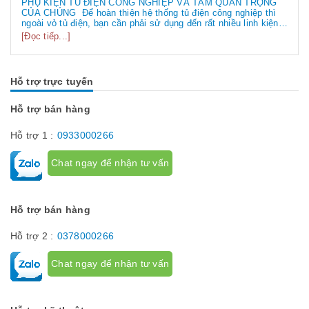
PHỤ KIỆN TỦ ĐIỆN CÔNG NGHIỆP VÀ TẦM QUAN TRỌNG
CỦA CHÚNG Để hoàn thiện hệ thống tủ điện công nghiệp thì
ngoài vỏ tủ điện, bạn cần phải sử dụng đến rất nhiều linh kiện
tủ điện công nghiệp khác nhau. Vậy các loại phụ kiện tủ điện
[Đọc tiếp...]
công nghiệp bao gồm những gì? Chúng có tác dụng như thế
nào hãy...
Hỗ trợ trực tuyến
Hỗ trợ bán hàng
Hỗ trợ 1 :
0933000266
Chat ngay để nhận tư vấn
Hỗ trợ bán hàng
Hỗ trợ 2 :
0378000266
Chat ngay để nhận tư vấn