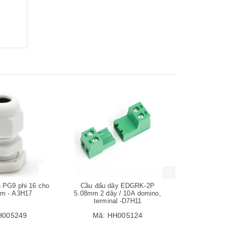
Mua hàng
Mua hàng
h PG9 phi 16 cho
Cầu đấu dây EDGRK-2P
Tiếp điểm
mm - A3H17
5.08mm 2 dây / 10A domino,
thường mở N
terminal -D7H11
XB2 NP2 ZB
H005249
Mã:
HH005124
Mã: