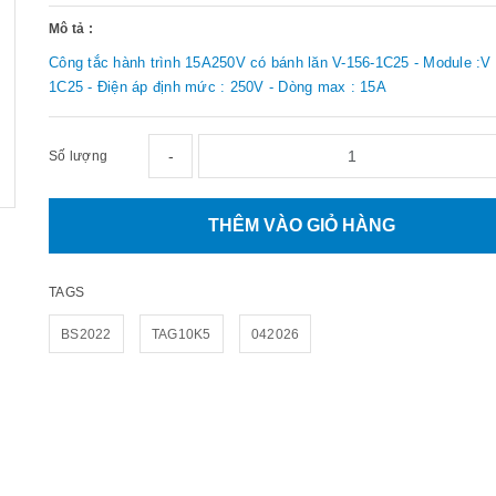
Mô tả :
Công tắc hành trình 15A250V có bánh lăn V-156-1C25 - Module :V
1C25 - Điện áp định mức : 250V - Dòng max : 15A
-
Số lượng
THÊM VÀO GIỎ HÀNG
TAGS
BS2022
TAG10K5
042026