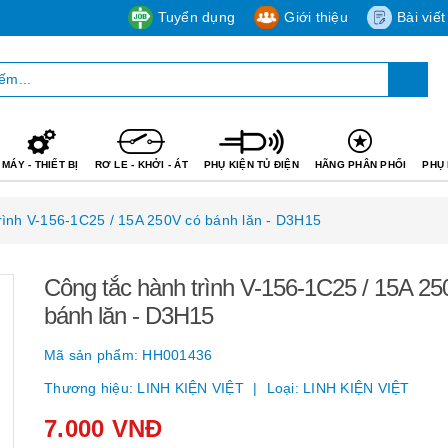
Tuyển dụng
Giới thiệu
Bài viết
MÁY - THIẾT BỊ
RƠ LE - KHỞI - ÁT
PHỤ KIỆN TỦ ĐIỆN
HÃNG PHÂN PHỐI
PHỤ 
rình V-156-1C25 / 15A 250V có bánh lăn - D3H15
Công tắc hành trình V-156-1C25 / 15A 25
bánh lăn - D3H15
Mã sản phẩm:
HH001436
Thương hiệu:
LINH KIỆN VIỆT
Loại:
LINH KIỆN VIỆT
7.000 VNĐ