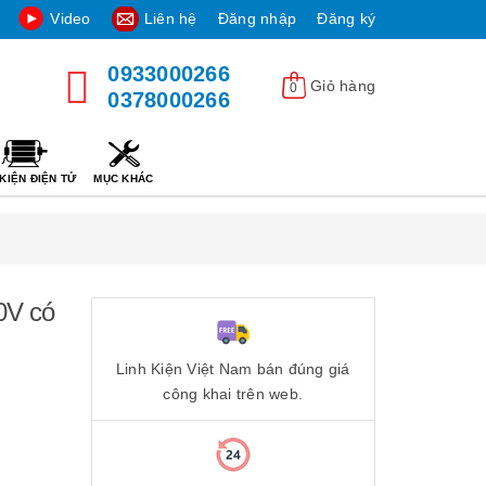
Video
Liên hệ
Đăng nhập
Đăng ký
0933000266
Giỏ hàng
0
0378000266
KIỆN ĐIỆN TỬ
MỤC KHÁC
0V có
Linh Kiện Việt Nam bán đúng giá
công khai trên web.