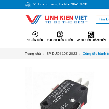
64 Hoàng Sâm, Hà Nội *8h-17h30
NGUỒN ĐIỆN
PLC -BO ĐIỀU KHIỂN
MẠCH ĐIỆN - CẢM BIẾN
Trang chủ
SP DUOI 10K 2023
Công tắc hành t