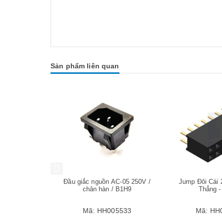
Sản phẩm liên quan
Mua hàng
Mua hàng
2.1mm 15cm /
Đầu giắc nguồn AC-05 250V /
Jump Đôi Cái
dapter -
chân hàn / B1H9
Thẳng -
05615
Mã:
HH005533
Mã:
HH