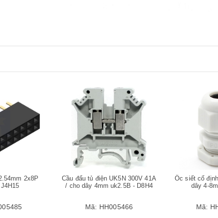
Mua hàng
Mua hàng
 2.54mm 2x8P
Cầu đấu tủ điện UK5N 300V 41A
Ốc siết cố địn
 J4H15
/ cho dây 4mm uk2.5B - D8H4
dây 4-8
005485
Mã:
HH005466
Mã:
H