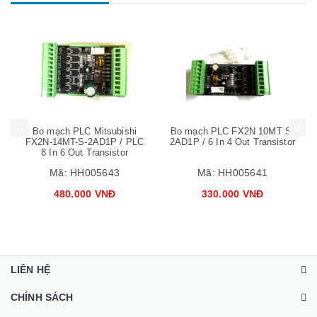
Mua hàng
Mua hàng
Mua
Bo mạch PLC Mitsubishi
Bo mạch PLC FX2N 10MT S-
FX2N-14MT-S-2AD1P / PLC
2AD1P / 6 In 4 Out Transistor
8 In 6 Out Transistor
Mã:
HH005643
Mã:
HH005641
480.000 VNĐ
330.000 VNĐ
LIÊN HỆ
CHÍNH SÁCH