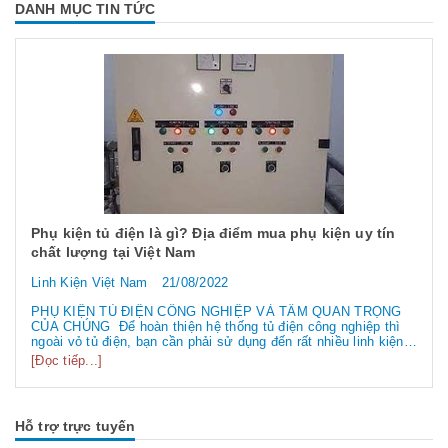
DANH MỤC TIN TỨC
Phụ kiện tủ điện là gì? Địa điểm mua phụ kiện uy tín
chất lượng tại Việt Nam
Linh Kiện Việt Nam
21/08/2022
PHỤ KIỆN TỦ ĐIỆN CÔNG NGHIỆP VÀ TẦM QUAN TRỌNG
CỦA CHÚNG Để hoàn thiện hệ thống tủ điện công nghiệp thì
ngoài vỏ tủ điện, bạn cần phải sử dụng đến rất nhiều linh kiện
tủ điện công nghiệp khác nhau. Vậy các loại phụ kiện tủ điện
[Đọc tiếp...]
công nghiệp bao gồm những gì? Chúng có tác dụng như thế
nào hãy...
Hỗ trợ trực tuyến