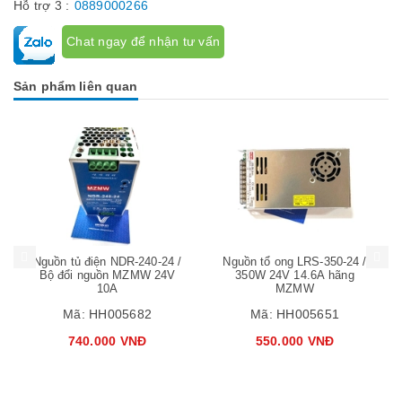
Hỗ trợ 3 :
0889000266
Chat ngay để nhận tư vấn
Sản phẩm liên quan
Mua hàng
Mua hàng
Mua
Nguồn tủ điện NDR-240-24 /
Nguồn tổ ong LRS-350-24 /
Bộ đổi nguồn MZMW 24V
350W 24V 14.6A hãng
10A
MZMW
Mã:
HH005682
Mã:
HH005651
740.000 VNĐ
550.000 VNĐ