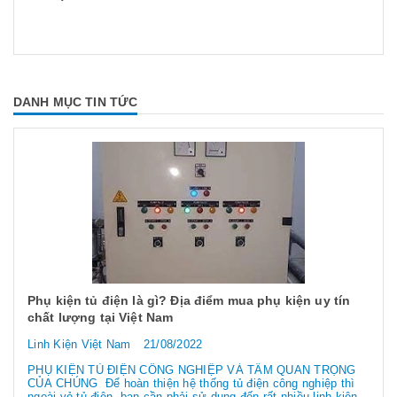
DANH MỤC TIN TỨC
Phụ kiện tủ điện là gì? Địa điểm mua phụ kiện uy tín
chất lượng tại Việt Nam
Linh Kiện Việt Nam
21/08/2022
PHỤ KIỆN TỦ ĐIỆN CÔNG NGHIỆP VÀ TẦM QUAN TRỌNG
CỦA CHÚNG Để hoàn thiện hệ thống tủ điện công nghiệp thì
ngoài vỏ tủ điện, bạn cần phải sử dụng đến rất nhiều linh kiện