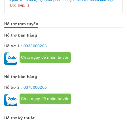
tủ điện công nghiệp khác nhau. Vậy các loại phụ kiện tủ điện
[Đọc tiếp...]
công nghiệp bao gồm những gì? Chúng có tác dụng như thế
nào hãy...
Hỗ trợ trực tuyến
Hỗ trợ bán hàng
Hỗ trợ 1 :
0933000266
Chat ngay để nhận tư vấn
Hỗ trợ bán hàng
Hỗ trợ 2 :
0378000266
Chat ngay để nhận tư vấn
Hỗ trợ kỹ thuật