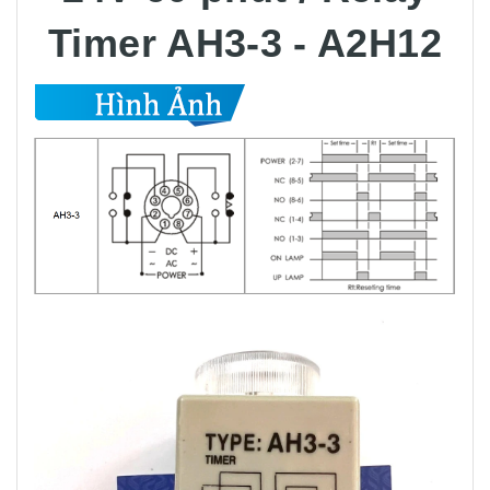
24V 60 phút / Relay
Timer AH3-3 - A2H12