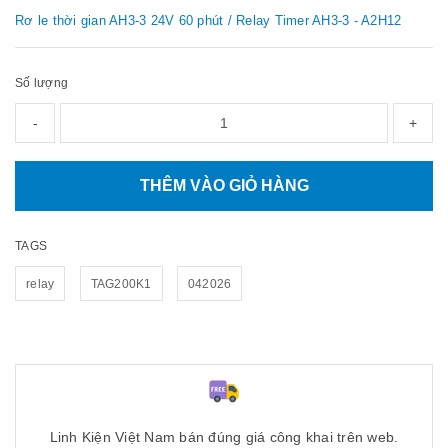
Rơ le thời gian AH3-3 24V 60 phút / Relay Timer AH3-3 - A2H12
Số lượng
-
+
THÊM VÀO GIỎ HÀNG
TAGS
relay
TAG200K1
042026