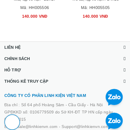
Rơ le thời gian H3Y-4-SX
Rơ le thời gian H3Y-4-SX
24V 0.1S-99H / on delay, Trễ
220V 0.1S-99H / on delay,
nhả, lặp vô hạn - B2H17
Trễ tắt, lặp vô hạn / B4H13
Mã:
HH005506
Mã:
HH005505
140.000 VNĐ
140.000 VNĐ
LIÊN HỆ
CHÍNH SÁCH
HỖ TRỢ
THỐNG KÊ TRUY CẬP
CÔNG TY CỔ PHẦN LINH KIỆN VIỆT NAM
Địa chỉ :
Số 64 phố Hoàng Sâm - Cầu Giấy - Hà Nội
GPĐKKD số: 0106779509 do Sở KH-ĐT TP HN cấp ngày