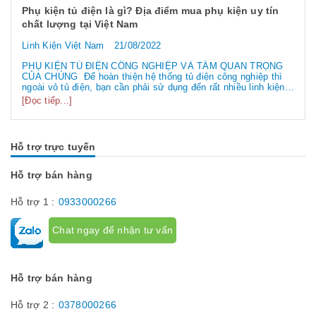
Phụ kiện tủ điện là gì? Địa điểm mua phụ kiện uy tín
chất lượng tại Việt Nam
Linh Kiện Việt Nam
21/08/2022
PHỤ KIỆN TỦ ĐIỆN CÔNG NGHIỆP VÀ TẦM QUAN TRỌNG
CỦA CHÚNG Để hoàn thiện hệ thống tủ điện công nghiệp thì
ngoài vỏ tủ điện, bạn cần phải sử dụng đến rất nhiều linh kiện
tủ điện công nghiệp khác nhau. Vậy các loại phụ kiện tủ điện
[Đọc tiếp...]
công nghiệp bao gồm những gì? Chúng có tác dụng như thế
nào hãy...
Hỗ trợ trực tuyến
Hỗ trợ bán hàng
Hỗ trợ 1 :
0933000266
Chat ngay để nhận tư vấn
Hỗ trợ bán hàng