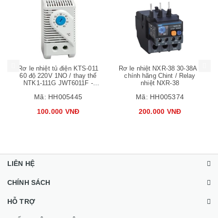
Mua hàng
Mua hàng
Mua
Rơ le nhiệt tủ điện KTS-011
Rơ le nhiệt NXR-38 30-38A /
60 độ 220V 1NO / thay thế
chính hãng Chint / Relay
NTK1-111G JWT6011F -
nhiệt NXR-38
J2H21 J2H22 J2H23
Mã:
HH005445
Mã:
HH005374
100.000 VNĐ
200.000 VNĐ
LIÊN HỆ
CHÍNH SÁCH
HỖ TRỢ