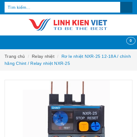
0
Trang chủ
Relay nhiệt
Rơ le nhiệt NXR-25 12-18A / chính
hãng Chint / Relay nhiệt NXR-25