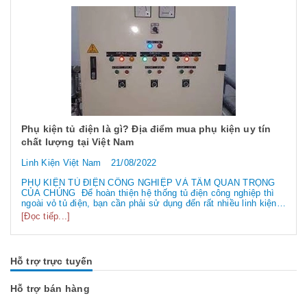
Phụ kiện tủ điện là gì? Địa điểm mua phụ kiện uy tín
chất lượng tại Việt Nam
Linh Kiện Việt Nam
21/08/2022
PHỤ KIỆN TỦ ĐIỆN CÔNG NGHIỆP VÀ TẦM QUAN TRỌNG
CỦA CHÚNG Để hoàn thiện hệ thống tủ điện công nghiệp thì
ngoài vỏ tủ điện, bạn cần phải sử dụng đến rất nhiều linh kiện
tủ điện công nghiệp khác nhau. Vậy các loại phụ kiện tủ điện
[Đọc tiếp...]
công nghiệp bao gồm những gì? Chúng có tác dụng như thế
nào hãy...
Hỗ trợ trực tuyến
Hỗ trợ bán hàng