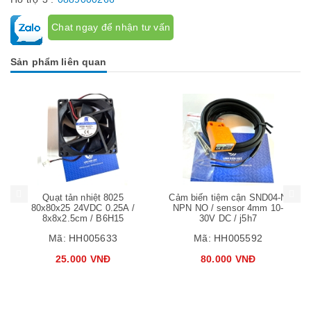
Chat ngay để nhận tư vấn
Sản phẩm liên quan
Mua hàng
Mua hàng
Mua
Quạt tản nhiệt 8025
Cảm biến tiệm cận SND04-N
80x80x25 24VDC 0.25A /
NPN NO / sensor 4mm 10-
8x8x2.5cm / B6H15
30V DC / j5h7
Mã:
HH005633
Mã:
HH005592
25.000 VNĐ
80.000 VNĐ