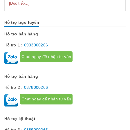
tủ điện công nghiệp khác nhau. Vậy các loại phụ kiện tủ điện
[Đọc tiếp...]
công nghiệp bao gồm những gì? Chúng có tác dụng như thế
nào hãy...
Hỗ trợ trực tuyến
Hỗ trợ bán hàng
Hỗ trợ 1 :
0933000266
Chat ngay để nhận tư vấn
Hỗ trợ bán hàng
Hỗ trợ 2 :
0378000266
Chat ngay để nhận tư vấn
Hỗ trợ kỹ thuật
Hỗ trợ 3 :
0889000266