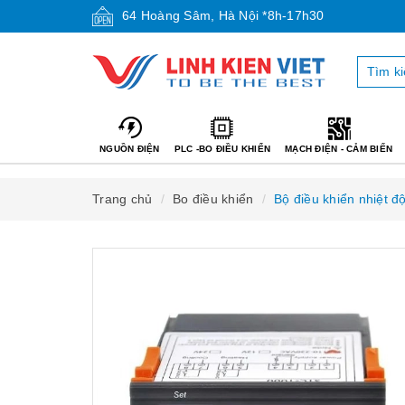
64 Hoàng Sâm, Hà Nội *8h-17h30
NGUỒN ĐIỆN
PLC -BO ĐIỀU KHIỂN
MẠCH ĐIỆN - CẢM BIẾN
Trang chủ
Bo điều khiển
Bộ điều khiển nhiệt 