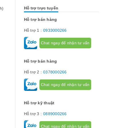
nhau. Vậy các loại phụ kiện tủ điện
thường lệ thì 
công nghiệp bao gồm những gì?
chính chúng t
Hỗ trợ trực tuyến
h)
Chúng có tác dụng như thế nào hãy...
về dòng thiết 
[Đọc tiếp...]
hành trình hay
hạn hành trình
Hỗ trợ bán hàng
để giới hạn hà
phận chuyển đ
Hỗ trợ 1 :
0933000266
cơ cấu...
Chat ngay để nhận tư vấn
Hỗ trợ bán hàng
Hỗ trợ 2 :
0378000266
Chat ngay để nhận tư vấn
Hỗ trợ kỹ thuật
Hỗ trợ 3 :
0889000266
Chat ngay để nhận tư vấn