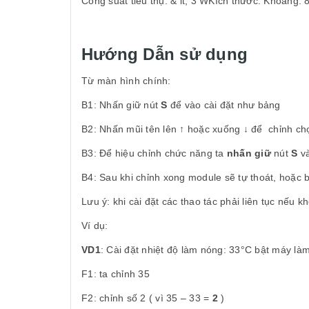
Công suất tiêu thụ: & lt; 3 WKích thước: Khoảng
Hướng Dẫn sử dụng
Từ màn hình chính:
B1: Nhấn giữ nút
S
để vào cài đặt như bảng
B2: Nhấn mũi tên
lên
↑
hoặc xuống ↓ để chỉnh chọ
B3: Để hiệu chỉnh chức năng ta
nhấn giữ
nút
S
và
B4: Sau khi chỉnh xong module sẽ tự thoát, hoặc 
Lưu ý: khi cài đặt các thao tác phải liên tục nếu 
Ví dụ:
VD1
: Cài đặt nhiệt độ làm nóng: 33°C bật máy là
F1: ta chỉnh 35
F2: chỉnh số 2 ( vì 35 – 33 =
2
)