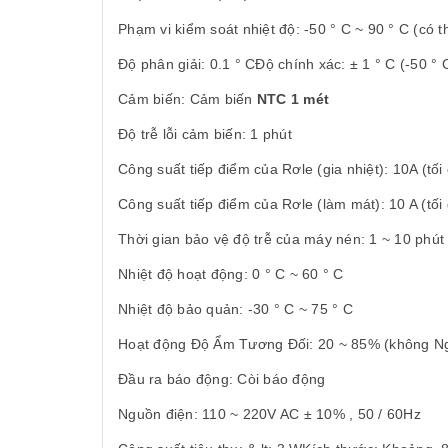
Phạm vi kiểm soát nhiệt độ: -50 ° C ~ 90 ° C (có t
Độ phân giải: 0.1 ° CĐộ chính xác: ± 1 ° C (-50 ° 
Cảm biến: Cảm biến
NTC 1 mét
Độ trễ lỗi cảm biến: 1 phút
Công suất tiếp điểm của Rơle (gia nhiệt): 10A (tối
Công suất tiếp điểm của Rơle (làm mát): 10 A (tối
Thời gian bảo vệ độ trễ của máy nén: 1 ~ 10 phút 
Nhiệt độ hoạt động: 0 ° C ~ 60 ° C
Nhiệt độ bảo quản: -30 ° C ~ 75 ° C
Hoạt động Độ Ẩm Tương Đối: 20 ~ 85% (không N
Đầu ra báo động: Còi báo động
Nguồn điện: 110 ~ 220V AC ± 10% , 50 / 60Hz