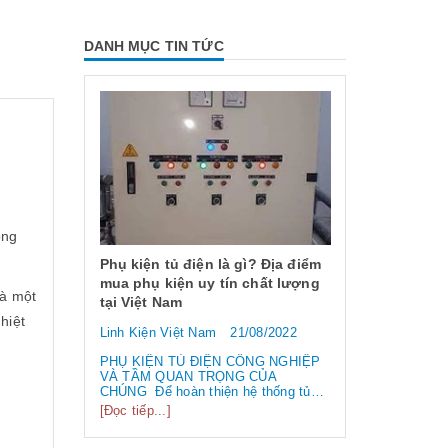
DANH MỤC TIN TỨC
ông
 dụng và
 chống
Phụ kiện tủ điện là gì? Địa điểm
mua phụ kiện uy tín chất lượng
là một
tại Việt Nam
6/2023
hiệt
Linh Kiện Việt Nam
21/08/2022
ng và các
Công tắc hàn
 EMI
loại công tắ
PHỤ KIỆN TỦ ĐIỆN CÔNG NGHIỆP
 /
VÀ TẦM QUAN TRỌNG CỦA
biến nhất hi
điện từ” và
CHÚNG Để hoàn thiện hệ thống tủ
tần số
điện công nghiệp thì ngoài vỏ tủ điện,
Linh Kiện Việ
[Đọc tiếp...]
 liên tục.
bạn cần phải sử dụng đến rất nhiều
 làm hỏng
linh kiện tủ điện công nghiệp khác
Công tắc hành 
..