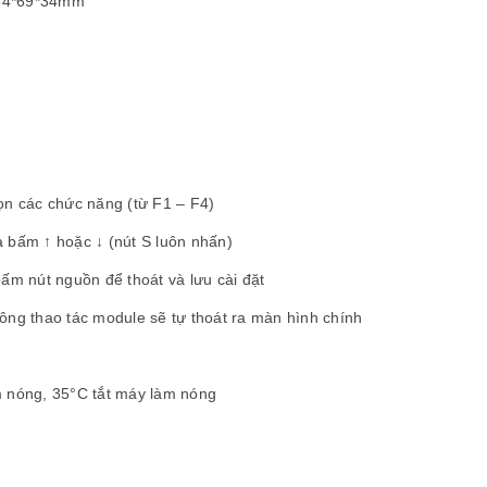
. 84*69*34mm
n các chức năng (từ F1 – F4)
 bấm ↑ hoặc ↓ (nút S luôn nhấn)
bấm nút nguồn để thoát và lưu cài đặt
không thao tác module sẽ tự thoát ra màn hình chính
m nóng, 35°C tắt máy làm nóng