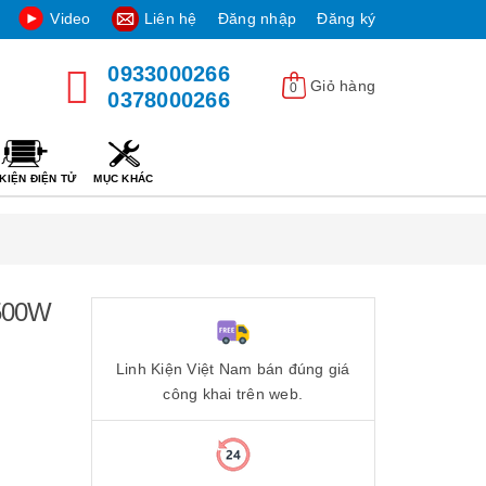
Video
Liên hệ
Đăng nhập
Đăng ký
0933000266
Giỏ hàng
0
0378000266
KIỆN ĐIỆN TỬ
MỤC KHÁC
1500W
Linh Kiện Việt Nam bán đúng giá
công khai trên web.