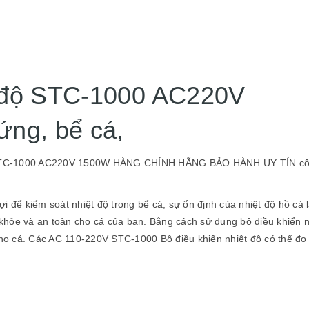
t độ STC-1000 AC220V
ứng, bể cá,
rứng STC-1000 AC220V 1500W HÀNG CHÍNH HÃNG BẢO HÀNH UY TÍN c
Bộ lọc EMI là gì? Ứng
các loại bộ lọc nguồn
nhiễu
lợi để kiểm soát nhiệt độ trong bể cá, sự ổn định của nhiệt độ hồ cá 
Linh Kiện Việt Nam
13/0
khỏe và an toàn cho cá của bạn. Bằng cách sử dụng bộ điều khiển n
Bộ lọc EMI là gì? Ứng dụ
 cho cá. Các AC 110-220V STC-1000 Bộ điều khiển nhiệt độ có thể đo
loại bộ lọc nguồn chống nhiễu
Filter/ mạch lọc EMI là gì? EMI
RFI viết tắt của từ “nhiễu 
[Đọc tiếp...]
“nhiễu tần số vô tuyến” là 
nhiễu cao hoặc thấp có tính
EMI / RFI không trực tiếp
các hệ thống điện mà gián.