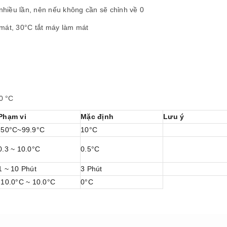
ại nhiều lần, nên nếu không cần sẽ chỉnh về 0
 mát, 30°C tắt máy làm mát
10 °C
Phạm vi
Mặc định
Lưu ý
-50°C~99.9°C
10°C
0.3 ~ 10.0°C
0.5°C
1 ~ 10 Phút
3 Phút
-10.0°C ~ 10.0°C
0°C