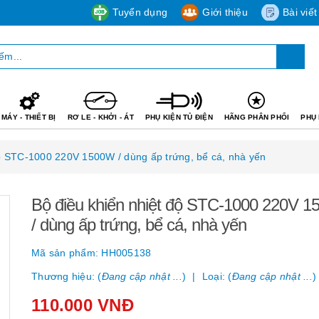
Tuyển dụng
Giới thiệu
Bài viết
MÁY - THIẾT BỊ
RƠ LE - KHỞI - ÁT
PHỤ KIỆN TỦ ĐIỆN
HÃNG PHÂN PHỐI
PHỤ 
độ STC-1000 220V 1500W / dùng ấp trứng, bể cá, nhà yến
Bộ điều khiển nhiệt độ STC-1000 220V 
/ dùng ấp trứng, bể cá, nhà yến
Mã sản phẩm:
HH005138
Thương hiệu: (
Đang cập nhật ...
)
Loại: (
Đang cập nhật ...
)
110.000 VNĐ