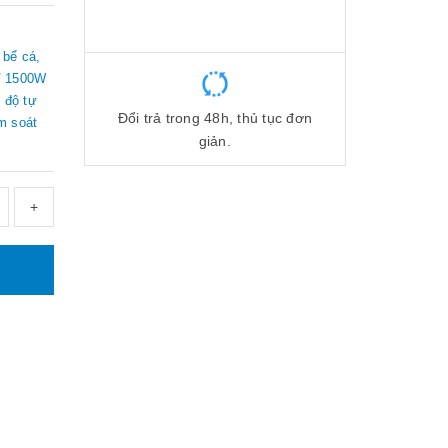
 bể cá,
0V 1500W
 độ tự
Đổi trả trong 48h, thủ tục đơn
ểm soát
giản.
+