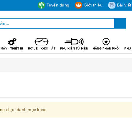
Tuyển dụng
Giới thiệu
Bài viết
MÁY - THIẾT BỊ
RƠ LE - KHỞI - ÁT
PHỤ KIỆN TỦ ĐIỆN
HÃNG PHÂN PHỐI
PHỤ 
òng chọn danh mục khác.