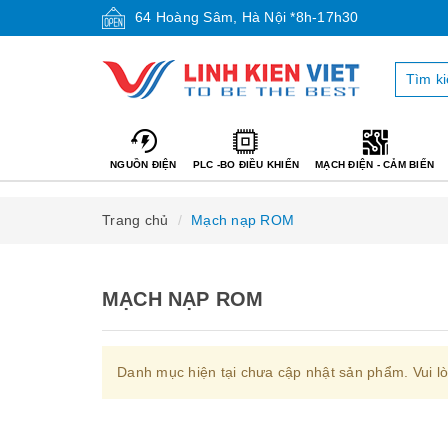
64 Hoàng Sâm, Hà Nội *8h-17h30
NGUỒN ĐIỆN
PLC -BO ĐIỀU KHIỂN
MẠCH ĐIỆN - CẢM BIẾN
Trang chủ
Mạch nạp ROM
MẠCH NẠP ROM
Danh mục hiện tại chưa cập nhật sản phẩm. Vui l