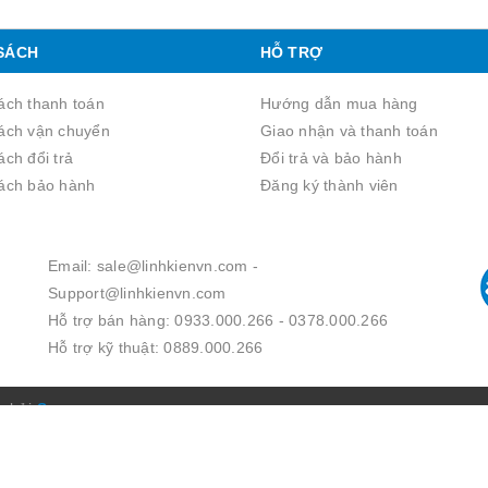
SÁCH
HỖ TRỢ
ách thanh toán
Hướng dẫn mua hàng
ách vận chuyển
Giao nhận và thanh toán
́ch đổi trả
Đổi trả và bảo hành
ách bảo hành
Đăng ký thành viên
Email: sale@linhkienvn.com -
Support@linhkienvn.com
Hỗ trợ bán hàng: 0933.000.266 - 0378.000.266
Hỗ trợ kỹ thuật: 0889.000.266
p bởi
Sapo