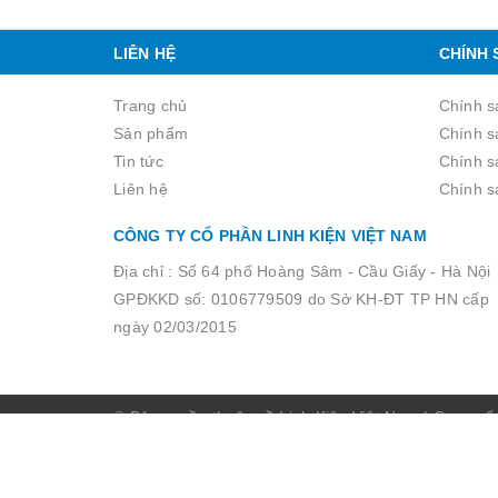
LIÊN HỆ
CHÍNH 
Trang chủ
Chính s
Sản phẩm
Chính s
Tin tức
Chính sa
Liên hệ
Chính s
CÔNG TY CỔ PHẦN LINH KIỆN VIỆT NAM
Địa chỉ :
Số 64 phố Hoàng Sâm - Cầu Giấy - Hà Nội
GPĐKKD số: 0106779509 do Sở KH-ĐT TP HN cấp
ngày 02/03/2015
© Bản quyền thuộc về Linh Kiện Việt Nam
|
Cung cấ