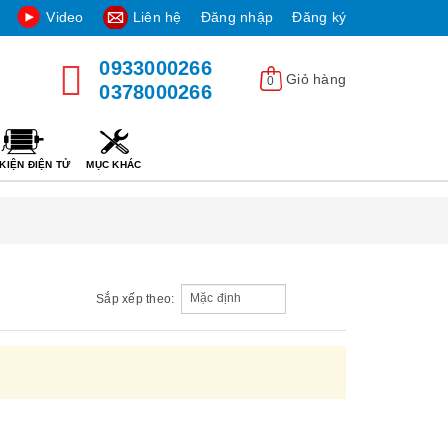
Video
Liên hệ
Đăng nhập
Đăng ký
0933000266
Giỏ hàng
0
0378000266
KIỆN ĐIỆN TỬ
MỤC KHÁC
Sắp xếp theo: