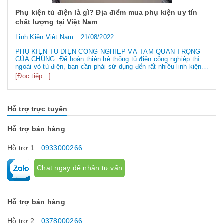
Phụ kiện tủ điện là gì? Địa điểm mua phụ kiện uy tín
chất lượng tại Việt Nam
Linh Kiện Việt Nam
21/08/2022
PHỤ KIỆN TỦ ĐIỆN CÔNG NGHIỆP VÀ TẦM QUAN TRỌNG
CỦA CHÚNG Để hoàn thiện hệ thống tủ điện công nghiệp thì
ngoài vỏ tủ điện, bạn cần phải sử dụng đến rất nhiều linh kiện
tủ điện công nghiệp khác nhau. Vậy các loại phụ kiện tủ điện
[Đọc tiếp...]
công nghiệp bao gồm những gì? Chúng có tác dụng như thế
nào hãy...
Hỗ trợ trực tuyến
Hỗ trợ bán hàng
Hỗ trợ 1 :
0933000266
Chat ngay để nhận tư vấn
Hỗ trợ bán hàng
Hỗ trợ 2 :
0378000266