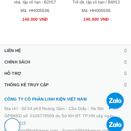
nhả, lặp vô hạn - B2H17
Trễ tắt, lặp vô hạn / B4H13
Mã:
HH005506
Mã:
HH005505
140.000 VNĐ
140.000 VNĐ
LIÊN HỆ
CHÍNH SÁCH
HỖ TRỢ
THỐNG KÊ TRUY CẬP
CÔNG TY CỔ PHẦN LINH KIỆN VIỆT NAM
Địa chỉ :
Số 64 phố Hoàng Sâm - Cầu Giấy - Hà Nội
GPĐKKD số: 0106779509 do Sở KH-ĐT TP HN cấp ngày
02/03/2015
Email: sale@linhkienvn.com - Support@linhkienvn.com