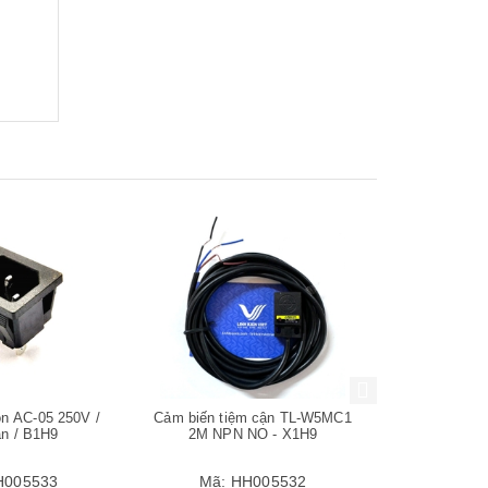
-29%
Mua hàng
Mua hàng
ồn AC-05 250V /
Cảm biến tiệm cận TL-W5MC1
Động cơ giảm
àn / B1H9
2M NPN NO - X1H9
10RPM 
H005533
Mã:
HH005532
Mã: