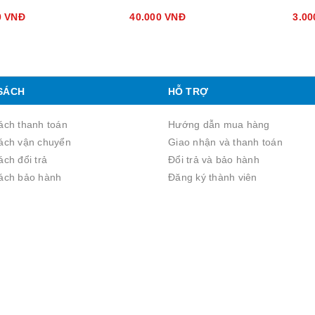
0 VNĐ
40.000 VNĐ
3.0
SÁCH
HỖ TRỢ
ách thanh toán
Hướng dẫn mua hàng
ách vận chuyển
Giao nhận và thanh toán
́ch đổi trả
Đổi trả và bảo hành
ách bảo hành
Đăng ký thành viên
Email: sale@linhkienvn.com -
Support@linhkienvn.com
Hỗ trợ bán hàng: 0933.000.266 - 0378.000.266
Hỗ trợ kỹ thuật: 0889.000.266