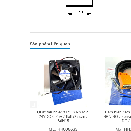
Sản phẩm liên quan
Mua hàng
Mua hàng
g Đẩy Thiếc
Quạt tản nhiệt 8025 80x80x25
Cảm biến tiệm
AC
24VDC 0.25A / 8x8x2.5cm /
NPN NO / sens
B6H15
DC / 
05637
Mã:
HH005633
Mã:
HH