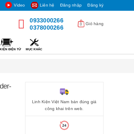
Video
Liên hệ
Đăng nhập
Đăng ký
0933000266
Giỏ hàng
0
0378000266
KIỆN ĐIỆN TỬ
MỤC KHÁC
der-
Linh Kiện Việt Nam bán đúng giá
công khai trên web.