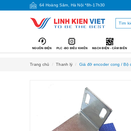
64 Hoàng Sâm, Hà Nội *8h-17h30
NGUỒN ĐIỆN
PLC -BO ĐIỀU KHIỂN
MẠCH ĐIỆN - CẢM BIẾN
Trang chủ
Thanh lý
Giá đỡ encoder cong / Bộ 