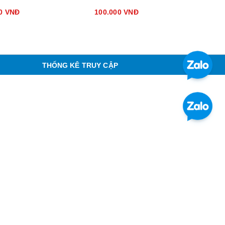
00 VNĐ
100.000 VNĐ
300
420
THỐNG KÊ TRUY CẬP