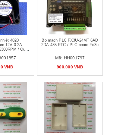
 nhiệt 4020
Bo mạch PLC FX3U-24MT 6AD
mm 12V 0.2A
2DA 485 RTC / PLC board Fx3u
6300RPM / Quạt
4x4x2cm lõi đồng - B6H17
H001857
Mã:
HH001797
00 VNĐ
900.000 VNĐ