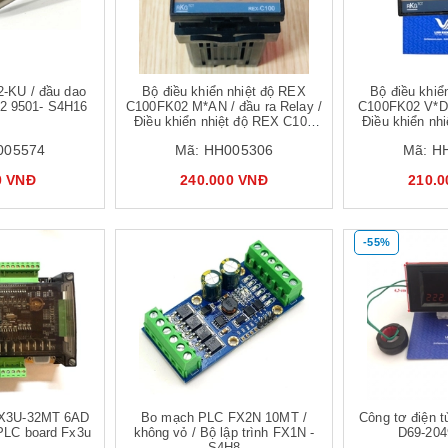
-KU / đầu dao
Bộ điều khiển nhiệt độ REX
Bộ điều khiể
2 9501- S4H16
C100FK02 M*AN / đầu ra Relay /
C100FK02 V*DA
Điều khiển nhiệt độ REX C100
Điều khiển nh
cho can K PT100
cho can 
005574
Mã:
HH005306
Mã:
H
0 VNĐ
240.000 VNĐ
210.
-55%
Mua hàng
X3U-32MT 6AD
Bo mạch PLC FX2N 10MT /
Công tơ điện 
PLC board Fx3u
không vỏ / Bộ lập trình FX1N -
D69-204
S4H8