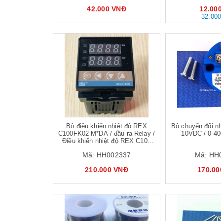
42.000 VNĐ
12.00
32.00
Mua hàng
Mua hàng
Bộ điều khiển nhiệt độ REX
Bộ chuyển đổi nh
C100FK02 M*DA / đầu ra Relay /
10VDC / 0-40
Điều khiển nhiệt độ REX C100
cho can K 0-400 độ
Mã:
HH002337
Mã:
HH
210.000 VNĐ
170.00