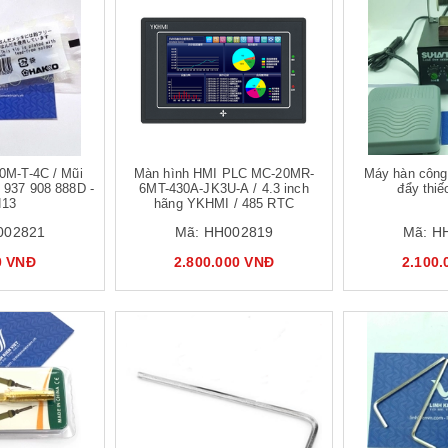
Mua hàng
0M-T-4C / Mũi
Màn hình HMI PLC MC-20MR-
Máy hàn công
 937 908 888D -
6MT-430A-JK3U-A / 4.3 inch
đẩy thi
13
hãng YKHMI / 485 RTC
002821
Mã:
HH002819
Mã:
H
0 VNĐ
2.800.000 VNĐ
2.100
Mua hàng