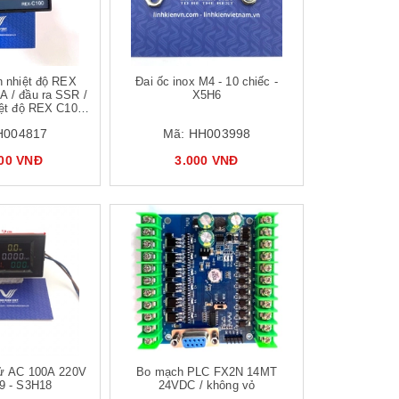
n nhiệt độ REX
Đai ốc inox M4 - 10 chiếc -
 / đầu ra SSR /
X5H6
iệt độ REX C100
K 0-400 độ
H004817
Mã:
HH003998
000 VNĐ
3.000 VNĐ
tử AC 100A 220V
Bo mạch PLC FX2N 14MT
9 - S3H18
24VDC / không vỏ