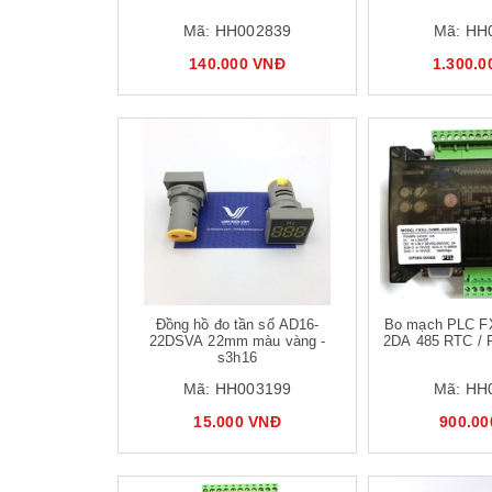
Mã:
HH002839
Mã:
HH
140.000 VNĐ
1.300.0
Mua hàng
Mua hàng
Đồng hồ đo tần số AD16-
Bo mạch PLC F
22DSVA 22mm màu vàng -
2DA 485 RTC / 
s3h16
Mã:
HH003199
Mã:
HH
15.000 VNĐ
900.00