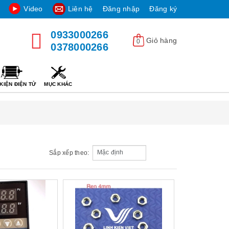
Video
Liên hệ
Đăng nhập
Đăng ký
0933000266
Giỏ hàng
0
0378000266
KIỆN ĐIỆN TỬ
MỤC KHÁC
Sắp xếp theo: