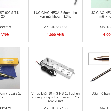
ST 900M-T-K -
LỤC GIÁC HEXA 2.5mm cho
LỤC GIÁC HE
H20
kẹp mũi khoan - k3h8
mũi kho
002712
Mã:
HH002606
Mã:
H
0 VNĐ
4.000 VNĐ
4.0
Mua hàng
cm / Buzi sấy -
Vỉ tạo khói 10 mắt NS-10T /phun
Đầu mỏ hàn 
19
sương công nghiệp tạo ẩm / 45-
48V 250W
002479
Mã:
HH002460
Mã:
H