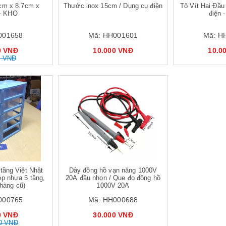
cm x 8.7cm x
Thước inox 15cm / Dụng cụ điện
Tô Vít Hai Đầu
- KHO
điện 
001658
Mã:
HH001601
Mã:
H
0 VNĐ
10.000 VNĐ
10.0
0 VNĐ
tầng Việt Nhật
Dây đồng hồ vạn năng 1000V
p nhựa 5 tầng,
20A đầu nhọn / Que đo đồng hồ
hàng cũ)
1000V 20A
000765
Mã:
HH000688
0 VNĐ
30.000 VNĐ
0 VNĐ