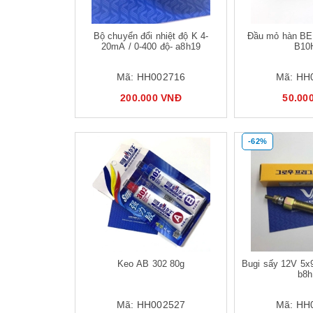
Bộ chuyển đổi nhiệt độ K 4-
Đầu mỏ hàn BE
20mA / 0-400 độ- a8h19
B10
Mã:
HH002716
Mã:
HH
200.000 VNĐ
50.00
-62%
Mua hàng
Mua hàng
Keo AB 302 80g
Bugi sấy 12V 5x9
b8h
Mã:
HH002527
Mã:
HH