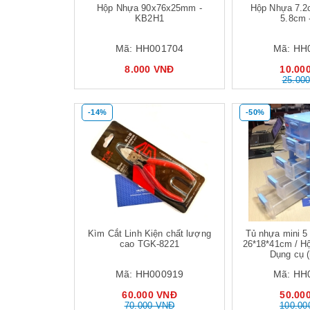
Hộp Nhựa 90x76x25mm -
Hộp Nhựa 7.2
KB2H1
5.8cm 
Mã:
HH001704
Mã:
HH
8.000 VNĐ
10.00
25.00
-14%
-50%
Mua hàng
Kìm Cắt Linh Kiện chất lượng
Tủ nhựa mini 5 
cao TGK-8221
26*18*41cm / Hộ
Dụng cụ (
Mã:
HH000919
Mã:
HH
60.000 VNĐ
50.00
70.000 VNĐ
100.00