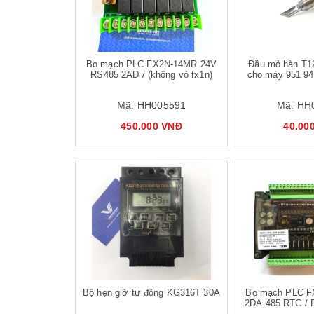
Bo mạch PLC FX2N-14MR 24V
Đầu mỏ hàn T12
RS485 2AD / (không vỏ fx1n)
cho máy 951 94
Mã:
HH005591
Mã:
HH
450.000 VNĐ
40.00
Mua hàng
Mua hàng
Bộ hẹn giờ tự động KG316T 30A
Bo mạch PLC F
2DA 485 RTC / 