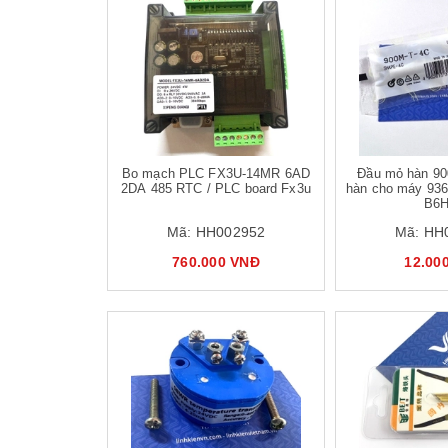
Mua hàng
Mua hàng
Bo mạch PLC FX3U-14MR 6AD
Đầu mỏ hàn 90
2DA 485 RTC / PLC board Fx3u
hàn cho máy 936
B6H
Mã:
HH002952
Mã:
HH
760.000 VNĐ
12.00
Mua hàng
Mua hàng