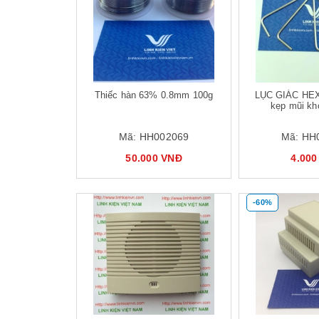
Mua hàng
Mua hàng
Thiếc hàn 63% 0.8mm 100g
LỤC GIÁC HEX
kẹp mũi kh
Mã:
HH002069
Mã:
HH
50.000 VNĐ
4.000
-60%
Mua hàng
Mua hàng