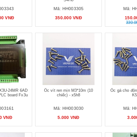
003343
Mã:
HH003305
Mã:
H
00 VNĐ
350.000 VNĐ
150.
330.
Mua hàng
X3U-24MR 6AD
Ốc vít ren mịn M3*10m (10
Ốc gá cho độ
PLC board Fx3u
chiếc) - x5h8
K
003161
Mã:
HH003030
Mã:
H
0 VNĐ
5.000 VNĐ
3.0