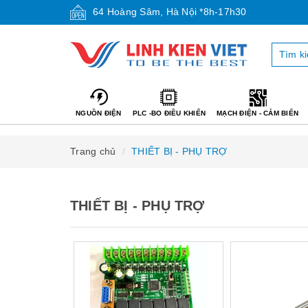
64 Hoàng Sâm, Hà Nội *8h-17h30
NGUỒN ĐIỆN
PLC -BO ĐIỀU KHIỂN
MẠCH ĐIỆN - CẢM BIẾN
Trang chủ
THIẾT BỊ - PHỤ TRỢ
THIẾT BỊ - PHỤ TRỢ
Mua hàng
Mua hàng