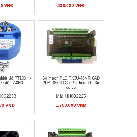
00 VNĐ
230.000 VNĐ
nhiệt độ PT100 4-
Bo mạch PLC FX3U-48MR 6AD
00 độ - A8H9
2DA 485 RTC / Plc board Fx3u
có vỏ
H002233
Mã:
HH002225
000 VNĐ
1.700.000 VNĐ