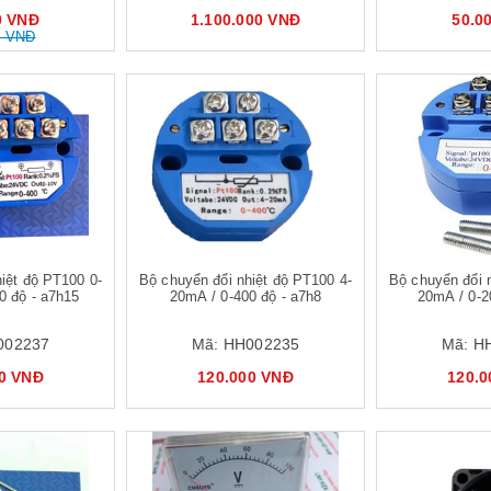
0 VNĐ
1.100.000 VNĐ
50.0
0 VNĐ
Mua hàng
iệt độ PT100 0-
Bộ chuyển đổi nhiệt độ PT100 4-
Bộ chuyển đổi 
0 độ - a7h15
20mA / 0-400 độ - a7h8
20mA / 0-2
002237
Mã:
HH002235
Mã:
H
0 VNĐ
120.000 VNĐ
120.