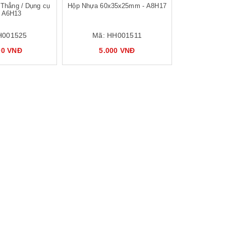
 Thẳng / Dụng cụ
Hộp Nhựa 60x35x25mm - A8H17
- A6H13
H001525
Mã:
HH001511
00 VNĐ
5.000 VNĐ