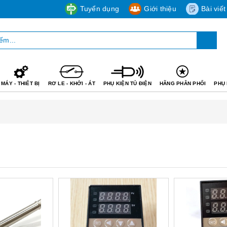
Tuyển dụng
Giới thiệu
Bài viết
MÁY - THIẾT BỊ
RƠ LE - KHỞI - ÁT
PHỤ KIỆN TỦ ĐIỆN
HÃNG PHÂN PHỐI
PHỤ 
Mua hàng