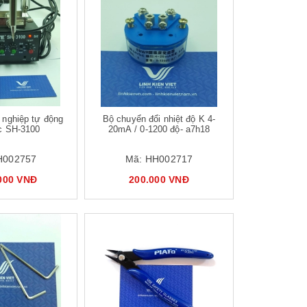
 nghiệp tự động
Bộ chuyển đổi nhiệt độ K 4-
ếc SH-3100
20mA / 0-1200 độ- a7h18
H002757
Mã:
HH002717
.000 VNĐ
200.000 VNĐ