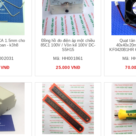
Mua hàng
A 1.5mm cho
Đồng hồ đo điện áp một chiều
Quạt tản
oan - k3h8
85C1 100V / Vôn kế 100V DC-
40x40x20
S5H15
KF0420B1HR 
002031
Mã:
HH001861
Mã:
H
 VNĐ
25.000 VNĐ
70.0
Mua hàng