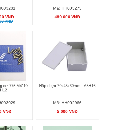
H003281
Mã:
HH003273
000 VNĐ
480.000 VNĐ
000 VNĐ
ng cơ 775 M4*10
Hộp nhựa 70x45x30mm - A8H16
5H12
H003029
Mã:
HH002966
00 VNĐ
5.000 VNĐ