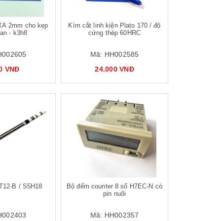
XA 2mm cho kẹp
Kìm cắt linh kiện Plato 170 / độ
an - k3h8
cứng thép 60HRC
H002605
Mã:
HH002585
00 VNĐ
24.000 VNĐ
T12-B / S5H18
Bộ đếm counter 8 số H7EC-N có
pin nuôi
H002403
Mã:
HH002357