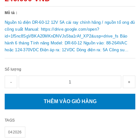
Mô tả :
Nguồn tủ điện DR-60-12 12V 5A cài ray chính hãng / nguồn tổ ong đủ
công suất Manual: https://drive.google.com/open?
id=1f5nc8SgVBKA20MKnDNVJs5ba1rAf_XP2&usp=drive_fs Bảo
hành 6 tháng Tính năng Model: DR-60-12 Nguồn vào: 88-264VAC
hoặc 124-370VDC Điện áp ra: 12VDC Dòng điện ra: 5A Công su...
Số lượng
-
+
THÊM VÀO GIỎ HÀNG
TAGS
042026