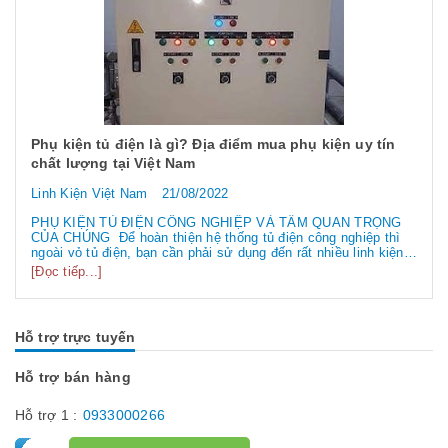
Phụ kiện tủ điện là gì? Địa điểm mua phụ kiện uy tín
chất lượng tại Việt Nam
Linh Kiện Việt Nam
21/08/2022
PHỤ KIỆN TỦ ĐIỆN CÔNG NGHIỆP VÀ TẦM QUAN TRỌNG
CỦA CHÚNG Để hoàn thiện hệ thống tủ điện công nghiệp thì
ngoài vỏ tủ điện, bạn cần phải sử dụng đến rất nhiều linh kiện
tủ điện công nghiệp khác nhau. Vậy các loại phụ kiện tủ điện
[Đọc tiếp...]
công nghiệp bao gồm những gì? Chúng có tác dụng như thế
nào hãy...
Hỗ trợ trực tuyến
Hỗ trợ bán hàng
Hỗ trợ 1 :
0933000266