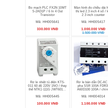
Bo mạch PLC FX2N 10MT
Màn hình đo chiều dài 
S-2AD1P / 6 In 4 Out
thị led 2.3 inch 4 số / 
Transistor
2.3 inch counter
Mã:
HH005641
Mã:
HH005417
330.000 VNĐ
1.000.000 VNĐ
1.500.000 VNĐ
Mua hàng
Mua hàng
Mua
Rơ le nhiệt tủ điện KTS-
Rơ le bán dẫn DC-AC
011 60 độ 220V 1NO / thay
pha SSR 100A FDR3
thế NTK1-111G JWT6011F
A60D100 100A / chín
- J2H21 J2H22 J2H23
hãng FULRD / FDR-
Mã:
HH005445
Mã:
HH004014
D48100Z
100.000 VNĐ
1.100.000 VNĐ