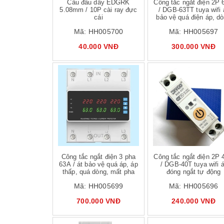
Cầu đấu dây EDGRK
Công tắc ngắt điện 2P 
5.08mm / 10P cài ray đực
/ DGB-63TT tuya wifi 
cái
bảo vệ quá điện áp, d
điện
Mã:
HH005700
Mã:
HH005697
40.000 VNĐ
300.000 VNĐ
Mua hàng
Mua hàng
Mua
Công tắc ngắt điện 3 pha
Công tắc ngắt điện 2P 
63A / át bảo vệ quá áp, áp
/ DGB-40T tuya wifi á
thấp, quá dòng, mất pha
đóng ngắt tự động
Mã:
HH005699
Mã:
HH005696
700.000 VNĐ
240.000 VNĐ