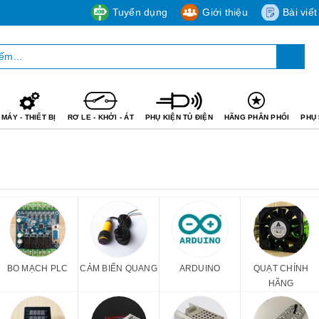
Tuyển dụng
Giới thiệu
Bài viết
MÁY - THIẾT BỊ
RƠ LE - KHỞI - ÁT
PHỤ KIỆN TỦ ĐIỆN
HÃNG PHÂN PHỐI
PHỤ 
BO MẠCH PLC
CẢM BIẾN QUANG
ARDUINO
QUẠT CHÍNH
HÃNG