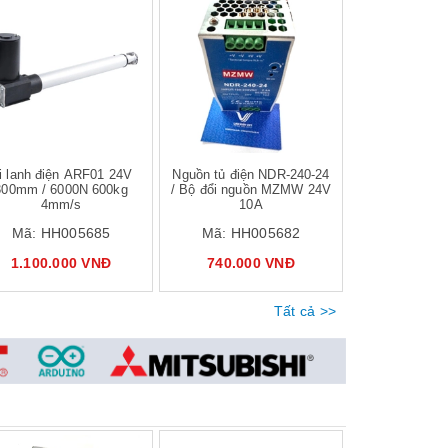
Mua hàng
Mua hàng
i lanh điện ARF01 24V
Nguồn tủ điện NDR-240-24
Rơ le bán dẫ
300mm / 6000N 600kg
/ Bộ đổi nguồn MZMW 24V
YHZT-60DA / YHKJ
4mm/s
10A
Relay DC-AC
D4860
Mã:
HH005685
Mã:
HH005682
Mã:
HH0
1.100.000 VNĐ
740.000 VNĐ
650.00
Tất cả >>