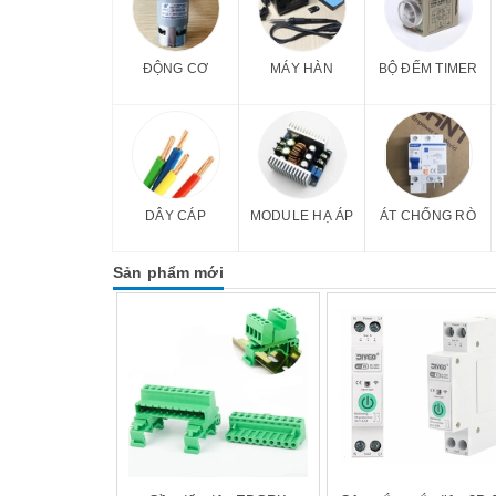
ĐỘNG CƠ
MÁY HÀN
BỘ ĐẾM TIMER
DÂY CÁP
MODULE HẠ ÁP
ÁT CHỐNG RÒ
Sản phẩm mới
Mua hàng
Mua hàng
Mua