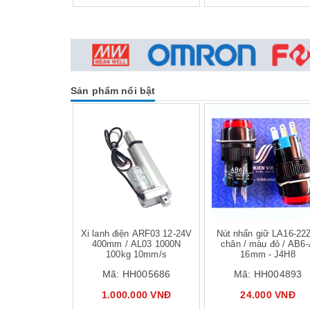
Sản phẩm nổi bật
Mua hàng
Mua hàng
Mua
Xi lanh điện ARF03 12-24V
Nút nhấn giữ LA16-22
400mm / AL03 1000N
chân / màu đỏ / AB6
100kg 10mm/s
16mm - J4H8
Mã:
HH005686
Mã:
HH004893
1.000.000 VNĐ
24.000 VNĐ