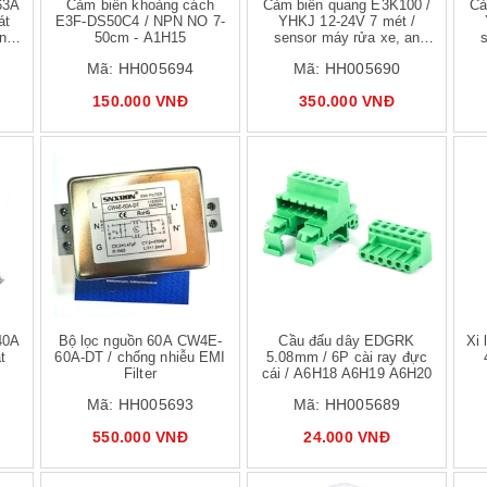
63A
Cảm biến khoảng cách
Cảm biến quang E3K100 /
Cả
át
E3F-DS50C4 / NPN NO 7-
YHKJ 12-24V 7 mét /
òng
50cm - A1H15
sensor máy rửa xe, an
toàn chống nước
Mã:
HH005694
Mã:
HH005690
150.000 VNĐ
350.000 VNĐ
 hàng
Mua hàng
Mua hàng
40A
Bộ lọc nguồn 60A CW4E-
Cầu đấu dây EDGRK
Xi
t
60A-DT / chống nhiễu EMI
5.08mm / 6P cài ray đực
Filter
cái / A6H18 A6H19 A6H20
Mã:
HH005693
Mã:
HH005689
550.000 VNĐ
24.000 VNĐ