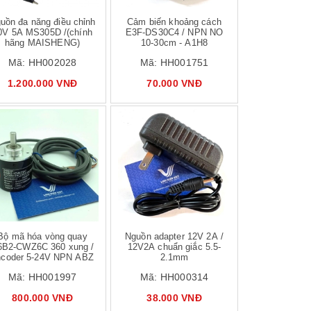
uồn đa năng điều chỉnh
Cảm biến khoảng cách
0V 5A MS305D /(chính
E3F-DS30C4 / NPN NO
hãng MAISHENG)
10-30cm - A1H8
Mã:
HH002028
Mã:
HH001751
1.200.000 VNĐ
70.000 VNĐ
Bộ mã hóa vòng quay
Nguồn adapter 12V 2A /
6B2-CWZ6C 360 xung /
12V2A chuẩn giắc 5.5-
ncoder 5-24V NPN ABZ
2.1mm
Mã:
HH001997
Mã:
HH000314
800.000 VNĐ
38.000 VNĐ