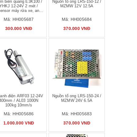
m biến quang E3K100 /
Nguồn tổ ong LRS-150-12 /
Rơ le bán dẫ
YHKJ 12-24V 2 mét /
MZMW 12V 12.5A
YHZT-100DA
sensor máy rửa xe, an
Relay DC-AC
toàn chống nước
D48100
Mã:
HH005687
Mã:
HH005684
Mã:
HH0
300.000 VNĐ
370.000 VNĐ
850.00
Mua hàng
Mua hàng
 lanh điện ARF03 12-24V
Nguồn tổ ong LRS-150-24 /
Rơ le bán dẫ
400mm / AL03 1000N
MZMW 24V 6.5A
YHZT-40DA 
100kg 10mm/s
Relay DC-AC
D4840
Mã:
HH005686
Mã:
HH005683
Mã:
HH0
1.000.000 VNĐ
370.000 VNĐ
460.00