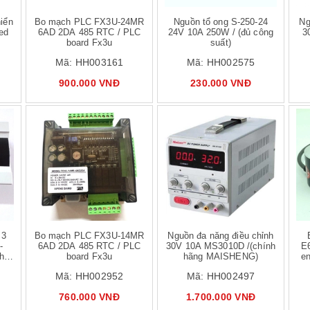
hiển
Bo mạch PLC FX3U-24MR
Nguồn tổ ong S-250-24
Ng
led
6AD 2DA 485 RTC / PLC
24V 10A 250W / (đủ công
3
board Fx3u
suất)
Mã:
HH003161
Mã:
HH002575
900.000 VNĐ
230.000 VNĐ
 hàng
Mua hàng
 3
Bo mạch PLC FX3U-14MR
Nguồn đa năng điều chỉnh
-
6AD 2DA 485 RTC / PLC
30V 10A MS3010D /(chính
E
h
board Fx3u
hãng MAISHENG)
e
Mã:
HH002952
Mã:
HH002497
760.000 VNĐ
1.700.000 VNĐ