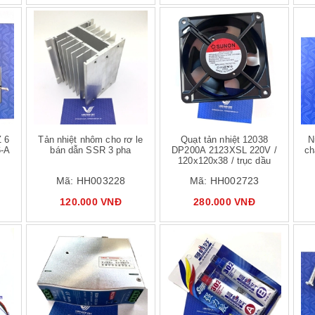
 hàng
Mua hàng
Z 6
Tản nhiệt nhôm cho rơ le
Quạt tản nhiệt 12038
N
6-A
bán dẫn SSR 3 pha
DP200A 2123XSL 220V /
ch
120x120x38 / trục dầu
Mã:
HH003228
Mã:
HH002723
120.000 VNĐ
280.000 VNĐ
 hàng