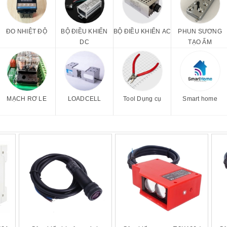
ĐO NHIỆT ĐỘ
BỘ ĐIỀU KHIỂN
BỘ ĐIỀU KHIỂN AC
PHUN SƯƠNG
DC
TẠO ẨM
MẠCH RƠ LE
LOADCELL
Tool Dụng cụ
Smart home
 hàng
Mua hàng
Mua hàng