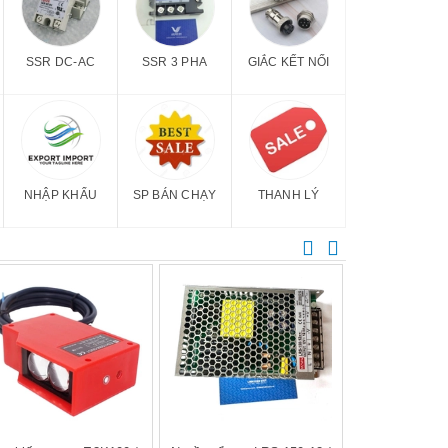
SSR DC-AC
SSR 3 PHA
GIẮC KẾT NỐI
NHẬP KHẨU
SP BÁN CHẠY
THANH LÝ
Mua hàng
Mua hàng