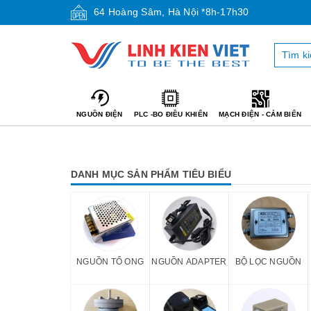
64 Hoàng Sâm, Hà Nội *8h-17h30
NGUỒN ĐIỆN
PLC -BO ĐIỀU KHIỂN
MẠCH ĐIỆN - CẢM BIẾN
DANH MỤC SẢN PHẨM TIÊU BIỂU
NGUỒN TỔ ONG
NGUỒN ADAPTER
BỘ LỌC NGUỒN