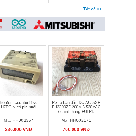
Tất cả >>
Bộ đếm counter 8 số
Rơ le bán dẫn DC-AC SSR
H7EC-N có pin nuôi
FH3200ZF 200A 6-530VAC
/ chính hãng FULRD
Mã:
HH002357
Mã:
HH002171
230.000 VNĐ
700.000 VNĐ