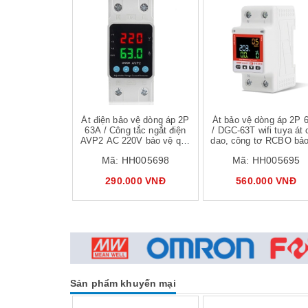
Mua hàng
Mua hàng
Mua
Át điện bảo vệ dòng áp 2P
Át bảo vệ dòng áp 2P 
63A / Công tắc ngắt điện
/ DGC-63T wifi tuya át 
AVP2 AC 220V bảo vệ quá
dao, công tơ RCBO bảo
áp , dòng, áp thấp, hẹn giờ
quá điện áp, dòng
Mã:
HH005698
Mã:
HH005695
290.000 VNĐ
560.000 VNĐ
Sản phẩm khuyến mại