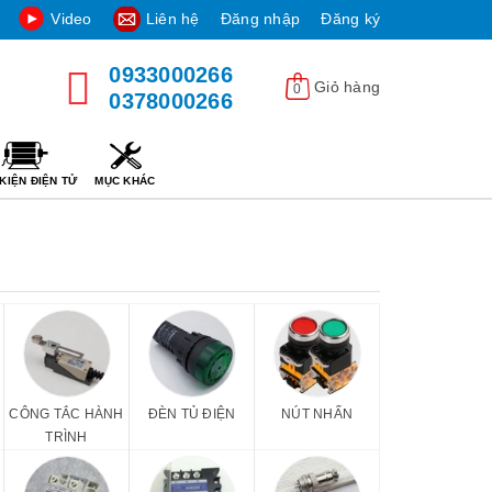
Video
Liên hệ
Đăng nhập
Đăng ký
0933000266
Giỏ hàng
0
0378000266
KIỆN ĐIỆN TỬ
MỤC KHÁC
CÔNG TẮC HÀNH
ĐÈN TỦ ĐIỆN
NÚT NHẤN
TRÌNH