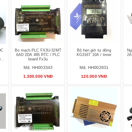
 hàng
Mua hàng
DC
Bo mạch PLC FX3U-32MT
Bộ hẹn giờ tự động
Ngu
6AD 2DA 485 RTC / PLC
KG316T 10A / timer
2A
ền
board Fx3u
Mã:
HH003343
Mã:
HH002831
1.300.000 VNĐ
120.000 VNĐ
 hàng
Mua hàng