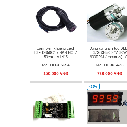
Mua hàng
Mua hàng
Mua
Cảm biến khoảng cách
Động cơ giảm tốc BL
E3F-DS50C4 / NPN NO 7-
37GB3650 24V 30W
50cm - A1H15
600RPM / motor độ b
cao - C2H13 C2H11
Mã:
HH005694
Mã:
HH005425
150.000 VNĐ
720.000 VNĐ
-33%
Mua hàng
Mua hàng
Mua