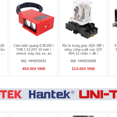
 hàng
Mua hàng
Mua hàng
63A
Cảm biến quang E3K100 /
Rơ le trung gian JQX-38F /
X
cầu
YHKJ 12-24V 10 mét /
relay công suất cao 12V
 vệ
sensor máy rửa xe, an
40A 11 chân + đế /
toàn chống nước
Mã:
HH005691
Mã:
HH005688
450.000 VNĐ
210.000 VNĐ