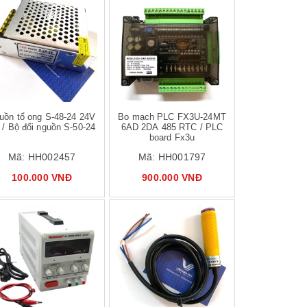
ồn tổ ong S-48-24 24V
Bo mạch PLC FX3U-24MT
 / Bộ đổi nguồn S-50-24
6AD 2DA 485 RTC / PLC
board Fx3u
Mã:
HH002457
Mã:
HH001797
100.000 VNĐ
900.000 VNĐ