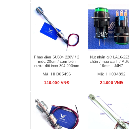
Mua hàng
Mua hàng
Mua
Phao điện SU304 220V / 2
Nút nhấn giữ LA16-22
mức 20cm / cảm biến
chân / màu xanh / AB
nước đôi inox 304 200mm
16mm - J4H7
Mã:
HH005496
Mã:
HH004892
140.000 VNĐ
24.000 VNĐ
Mua hàng
Mua hàng
Mua