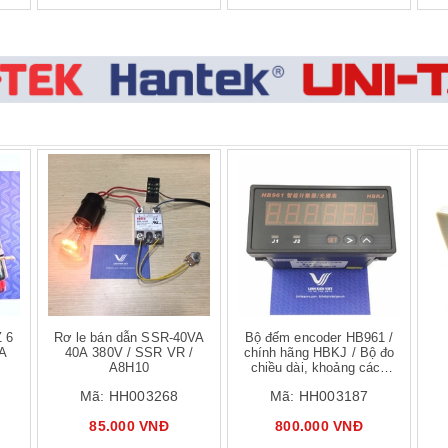
 hàng
Mua hàng
Z 6
Rơ le bán dẫn SSR-40VA
Bộ đếm encoder HB961 /
-A
40A 380V / SSR VR /
chính hãng HBKJ / Bộ đo
A8H10
chiều dài, khoảng cách
counter
Mã:
HH003268
Mã:
HH003187
85.000 VNĐ
800.000 VNĐ