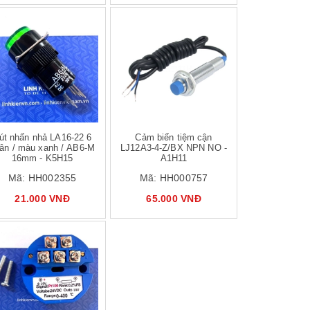
út nhấn nhả LA16-22 6
Cảm biến tiệm cận
ân / màu xanh / AB6-M
LJ12A3-4-Z/BX NPN NO -
16mm - K5H15
A1H11
Mã:
HH002355
Mã:
HH000757
21.000 VNĐ
65.000 VNĐ