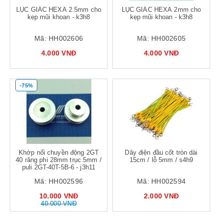
LỤC GIÁC HEXA 2.5mm cho
LỤC GIÁC HEXA 2mm cho
kẹp mũi khoan - k3h8
kẹp mũi khoan - k3h8
Mã:
HH002606
Mã:
HH002605
4.000 VNĐ
4.000 VNĐ
-75%
Khớp nối chuyền động 2GT
Dây điện đầu cốt tròn dài
40 răng phi 28mm trục 5mm /
15cm / lỗ 5mm / s4h9
puli 2GT-40T-5B-6 - j3h11
Mã:
HH002596
Mã:
HH002594
10.000 VNĐ
2.000 VNĐ
40.000 VNĐ