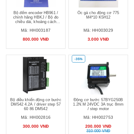
Bộ đếm encoder HB961 /
Ốc gá cho động cơ 775
chính hãng HBKJ / Bộ đo
M4*10 K5H12
chiều dài, khoảng cách
counter
Mã:
HH003187
Mã:
HH003029
800.000 VNĐ
3.000 VNĐ
-35%
Bộ điều khiển động cơ bước
Động cơ bước 57BYG250B
DM542 4.2A / driver step 57
1.2N.M 24VDC 3A trục 8mm
60 86 DM542
/ step motor
Mã:
HH002816
Mã:
HH002753
300.000 VNĐ
200.000 VNĐ
310.000 VNĐ