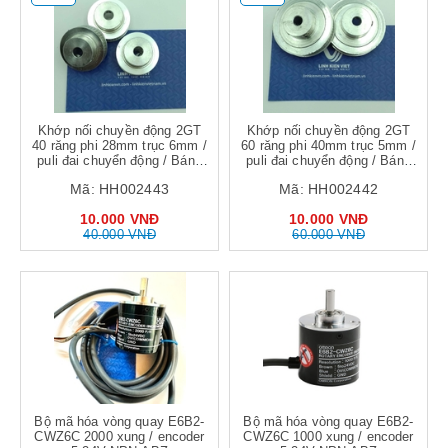
Khớp nối chuyền động 2GT
Khớp nối chuyền động 2GT
40 răng phi 28mm trục 6mm /
60 răng phi 40mm trục 5mm /
puli đai chuyển động / Bánh
puli đai chuyển động / Bánh
xe truyền động 2GT-40T-6B-6
xe truyền động 2GT-60T-5B-6
Mã:
HH002443
Mã:
HH002442
- K3H10
- S5H11
10.000 VNĐ
10.000 VNĐ
40.000 VNĐ
60.000 VNĐ
Bộ mã hóa vòng quay E6B2-
Bộ mã hóa vòng quay E6B2-
CWZ6C 2000 xung / encoder
CWZ6C 1000 xung / encoder