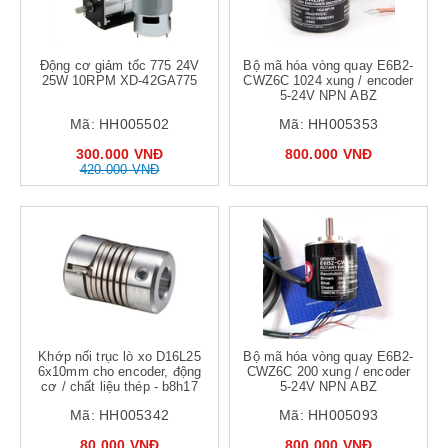
Động cơ giảm tốc 775 24V
Bộ mã hóa vòng quay E6B2-
25W 10RPM XD-42GA775
CWZ6C 1024 xung / encoder
5-24V NPN ABZ
Mã:
HH005502
Mã:
HH005353
300.000 VNĐ
800.000 VNĐ
420.000 VNĐ
Khớp nối trục lò xo D16L25
Bộ mã hóa vòng quay E6B2-
6x10mm cho encoder, động
CWZ6C 200 xung / encoder
cơ / chất liệu thép - b8h17
5-24V NPN ABZ
Mã:
HH005342
Mã:
HH005093
80.000 VNĐ
800.000 VNĐ