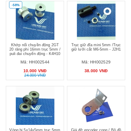
-58%
Khớp nối chuyền động 2GT
Trục giữ đĩa mini 5mm /Trục
20 răng phi 16mm trục 5mm /
giữ lưỡi cắt M6-5mm - J2H1
puli đai chuyển động - K4H10
Mã:
HH002544
Mã:
HH002529
10.000 VNĐ
38.000 VNĐ
24.000 VNĐ
Vòng bi 5x14x5mm trục 5mm
Giá đỡ encoder cong / Bộ đồ