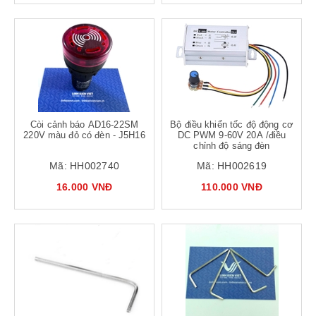
Còi cảnh báo AD16-22SM
Bộ điều khiển tốc độ động cơ
220V màu đỏ có đèn - J5H16
DC PWM 9-60V 20A /điều
chỉnh độ sáng đèn
Mã:
HH002740
Mã:
HH002619
16.000 VNĐ
110.000 VNĐ