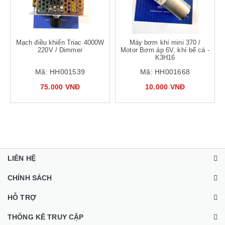
Mạch điều khiển Triac 4000W
Máy bơm khí mini 370 /
220V / Dimmer
Motor Bơm áp 6V, khí bể cá -
K3H16
Mã:
HH001539
Mã:
HH001668
75.000 VNĐ
10.000 VNĐ
LIÊN HỆ
CHÍNH SÁCH
HỖ TRỢ
THỐNG KÊ TRUY CẬP