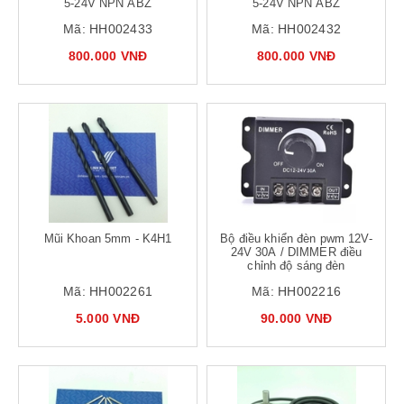
5-24V NPN ABZ
5-24V NPN ABZ
Mã:
HH002433
Mã:
HH002432
800.000 VNĐ
800.000 VNĐ
Mũi Khoan 5mm - K4H1
Bộ điều khiển đèn pwm 12V-
24V 30A / DIMMER điều
chỉnh độ sáng đèn
Mã:
HH002261
Mã:
HH002216
5.000 VNĐ
90.000 VNĐ