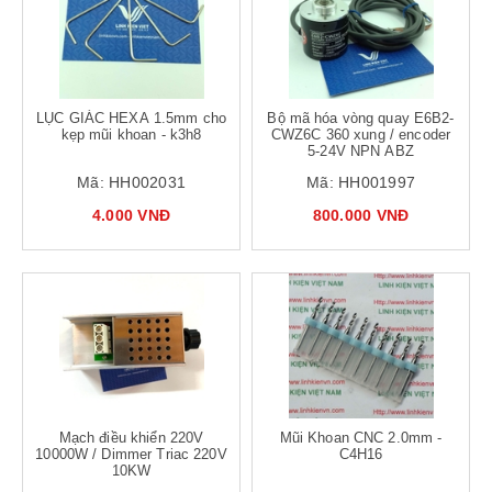
LỤC GIÁC HEXA 1.5mm cho
Bộ mã hóa vòng quay E6B2-
kẹp mũi khoan - k3h8
CWZ6C 360 xung / encoder
5-24V NPN ABZ
Mã:
HH002031
Mã:
HH001997
4.000 VNĐ
800.000 VNĐ
Mạch điều khiển 220V
Mũi Khoan CNC 2.0mm -
10000W / Dimmer Triac 220V
C4H16
10KW